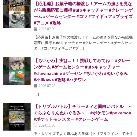
【応用編】お菓子箱の橋渡し！アームの強さを見な
がら臨機応変に獲得 #ufoキャッチャー #クレーンゲ
ーム #ゲームセンター #コツ #フィギュア #プライズ
#アニメ #攻略
2023.07.09
【応用編】お菓子箱の橋渡し！アームの強さを見ながら臨機
応変に獲得 #ufoキャッチャー #クレーンゲーム #ゲームセン
ター #コツ #フィギュア #プ[…]
【ちいかわ】実は…！！挑戦してみてね！ #クレー
ンゲーム #ゲームセンター #ufoキャッチャー
#clawmachine #ゲーセン #ちいかわ #ぬいぐるみ
#chiikawa #攻略 #ハチワレ
2026.07.28
[…]
【トリプルバトル】チラーミィと面白いバトル ～
ぐらぶらりんぬいぐるみ～ #ポケモン#pokemon
#ポケットモンスター #クレーンゲーム
2024.11.30
中・大サイズでよく遊ぶあの筐体（トリプルツイン）で小サ