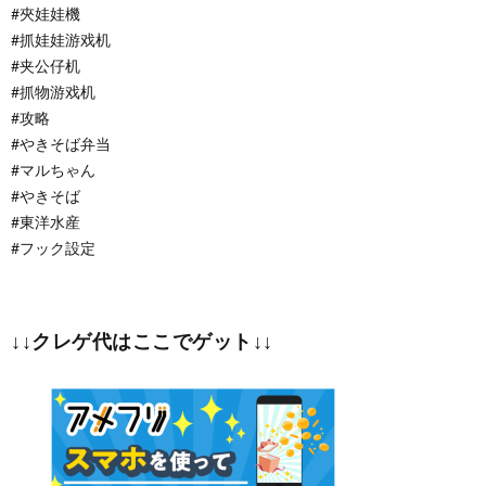
#夾娃娃機
#抓娃娃游戏机
#夹公仔机
#抓物游戏机
#攻略
#やきそば弁当
#マルちゃん
#やきそば
#東洋水産
#フック設定
↓↓クレゲ代はここでゲット↓↓