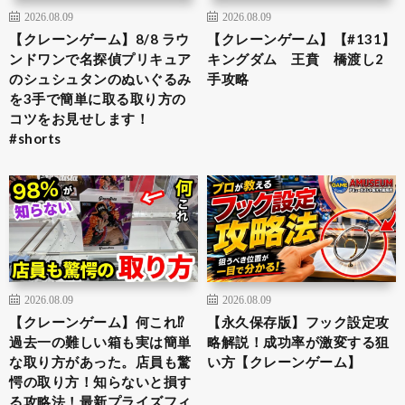
2026.08.09
2026.08.09
【クレーンゲーム】8/8 ラウ
【クレーンゲーム】【#131】
ンドワンで名探偵プリキュア
キングダム 王賁 橋渡し2
のシュシュタンのぬいぐるみ
手攻略
を3手で簡単に取る取り方の
コツをお見せします！
#shorts
2026.08.09
2026.08.09
【クレーンゲーム】何これ⁉︎
【永久保存版】フック設定攻
過去一の難しい箱も実は簡単
略解説！成功率が激変する狙
な取り方があった。店員も驚
い方【クレーンゲーム】
愕の取り方！知らないと損す
る攻略法！最新プライズフィ