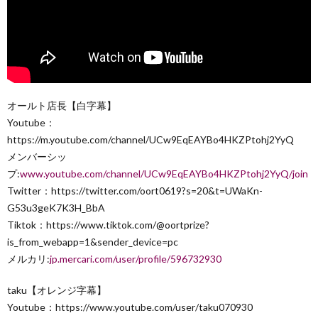
オールト店長【白字幕】
Youtube：
https://m.youtube.com/channel/UCw9EqEAYBo4HKZPtohj2YyQ
メンバーシッ
プ:
www.youtube.com/channel/UCw9EqEAYBo4HKZPtohj2YyQ/join
Twitter：https://twitter.com/oort0619?s=20&t=UWaKn-
G53u3geK7K3H_BbA
Tiktok：https://www.tiktok.com/@oortprize?
is_from_webapp=1&sender_device=pc
メルカリ:
jp.mercari.com/user/profile/596732930
taku【オレンジ字幕】
Youtube：https://www.youtube.com/user/taku070930