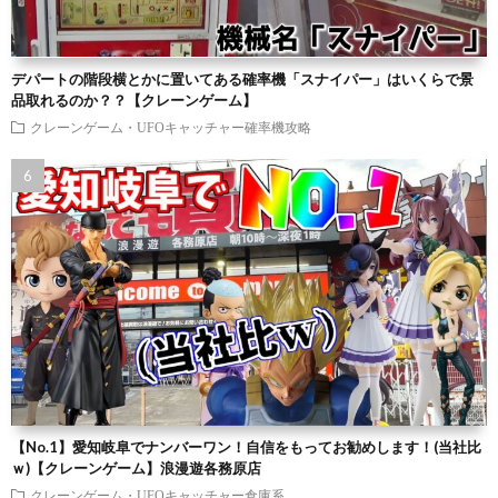
デパートの階段横とかに置いてある確率機「スナイパー」はいくらで景
品取れるのか？？【クレーンゲーム】
クレーンゲーム・UFOキャッチャー確率機攻略
【No.1】愛知岐阜でナンバーワン！自信をもってお勧めします！(当社比
ｗ)【クレーンゲーム】浪漫遊各務原店
クレーンゲーム・UFOキャッチャー倉庫系