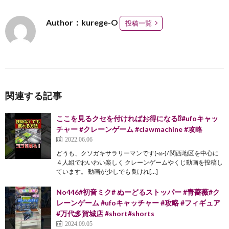
Author：kurege-O
投稿一覧
関連する記事
ここを見るクセを付ければお得になる⁉︎#ufoキャッ
チャー #クレーンゲーム #clawmachine #攻略
2022.06.06
どうも、クソガキサラリーマンです(-ω-)/ 関西地区を中心に
４人組でわいわい楽しく クレーンゲームやくじ動画を投稿し
ています。 動画が少しでも良けれ[…]
No446#初音ミク# ぬーどるストッパー #青薔薇#ク
レーンゲーム #ufoキャッチャー #攻略 #フィギュア
#万代多賀城店 #short#shorts
2024.09.05