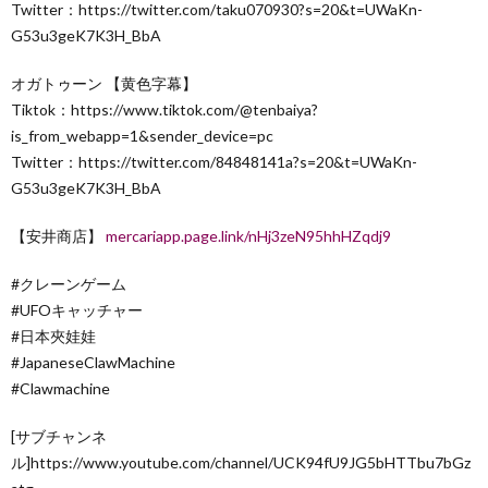
Twitter：https://twitter.com/taku070930?s=20&t=UWaKn-
G53u3geK7K3H_BbA
オガトゥーン 【黄色字幕】
Tiktok：https://www.tiktok.com/@tenbaiya?
is_from_webapp=1&sender_device=pc
Twitter：https://twitter.com/84848141a?s=20&t=UWaKn-
G53u3geK7K3H_BbA
【安井商店】
mercariapp.page.link/nHj3zeN95hhHZqdj9
#クレーンゲーム
#UFOキャッチャー
#日本夾娃娃​
#JapaneseClawMachine​
#Clawmachine​
[サブチャンネ
ル]https://www.youtube.com/channel/UCK94fU9JG5bHTTbu7bGz