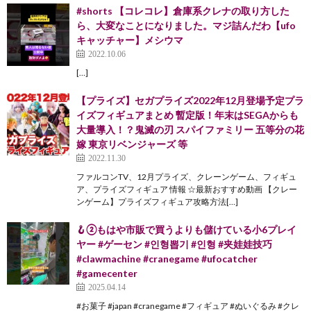
#shorts 【コレコレ】倉庫系クレナの取り方した
ら、大変なことになりました。マジ詰んだわ【ufo
キャッチャー】メシウマ
2022.10.06
[…]
【プライズ】セガプライズ2022年12月登場予定プラ
イズフィギュアまとめ 暫定版！年末はSEGAからも
大量導入！？鬼滅の刃 スパイファミリー 五等分の花
嫁 東京リベンジャーズ 等
2022.11.30
ファルコンTV、12月プライズ、クレーンゲーム、フィギュ
ア、プライズフィギュア 情報 ☆最新おすすめ動画 【クレー
ンゲーム】プライズフィギュア攻略方法[…]
🪝②もはや市販で買うよりも儲けている小6プレイ
ヤー #ゲーセン #인형뽑기 #인형 #夹娃娃技巧
#clawmachine #cranegame #ufocatcher
#gamecenter
2025.04.14
#お菓子 #japan #cranegame #フィギュア #ぬいぐるみ #クレ