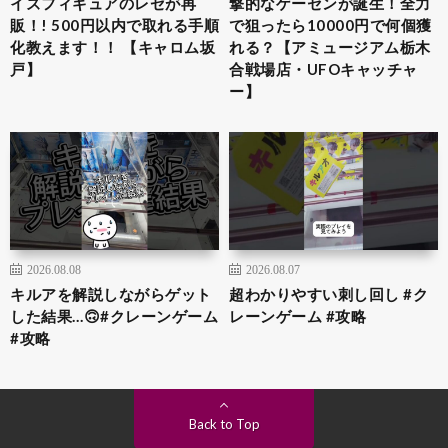
イズフィギュアのレゼが再
撃的なゲーセンが誕生！全力
販！! 500円以内で取れる手順
で狙ったら10000円で何個獲
化教えます！！ 【キャロム坂
れる？【アミュージアム栃木
戸】
合戦場店・UFOキャッチャ
ー】
2026.08.08
2026.08.07
キルアを解説しながらゲット
超わかりやすい刺し回し #ク
した結果…🙃#クレーンゲーム
レーンゲーム #攻略
#攻略
Back to Top