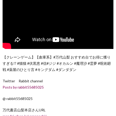
【クレーンゲーム】【倉庫系】#万代山梨 おすすめ台でお得に獲り
すぎる!? #猫猫 #伏黒恵 #信#ジジ #オカルン #魔理沙 #霊夢 #呪術廻
戦 #薬屋のひとり言 #キングダム #ダンダダン
Twitter Rabbit channel
Posts by rabbit55685025
@ rabbit55685025
万代書店山梨本店さんURL