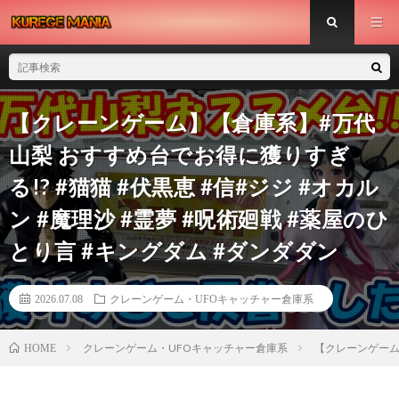
【クレーンゲーム】【倉庫系】#万代
山梨 おすすめ台でお得に獲りすぎ
る!? #猫猫 #伏黒恵 #信#ジジ #オカル
ン #魔理沙 #霊夢 #呪術廻戦 #薬屋のひ
とり言 #キングダム #ダンダダン
2026.07.08
クレーンゲーム・UFOキャッチャー倉庫系
クレーンゲーム・UFOキャッチャー倉庫系
【クレーンゲーム】
HOME