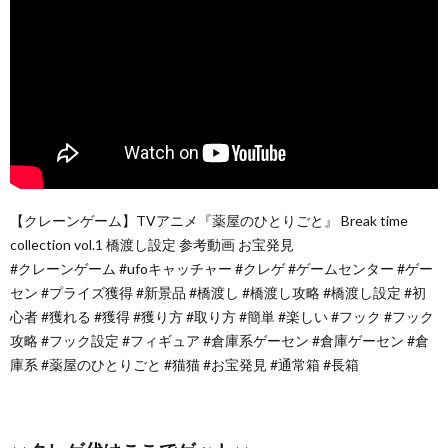
【クレーンゲーム】TVアニメ『薬屋のひとりごと』 Break time
collection vol.1 橋渡し設定 参考動画 お宝発見
#クレーンゲーム #ufoキャッチャー #クレゲ #ゲームセンター #ゲー
セン #プライズ獲得 #新景品 #橋渡し #橋渡し攻略 #橋渡し設定 #初
心者 #獲れる #獲得 #獲り方 #取り方 #簡単 #楽しい #フック #フック
攻略 #フック設定 #フィギュア #倉庫系ゲーセン #倉庫ゲーセン #倉
庫系 #薬屋のひとりごと #猫猫 #お宝発見 #通常箱 #長箱