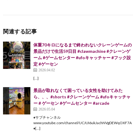
関連する記事
体重70キロになるまで終われないクレーンゲームの
景品だけで生活59日目 #clawmachine #クレーンゲ
ーム #ゲームセンター #ufoキャッチャー #フック設
定 #ゲーセン
2026.04.02
[…]
景品が取れなくて困っている女性を助けてみた
ら、、、#shorts #クレーンゲーム #ufoキャッチャ
ー # ゲーセン #ゲームセンター #arcade
2026.05.04
♦︎サブチャンネル
www.youtube.com/channel/UCJUI6ukJachNVgDEWqOXF7A
♦︎[…]