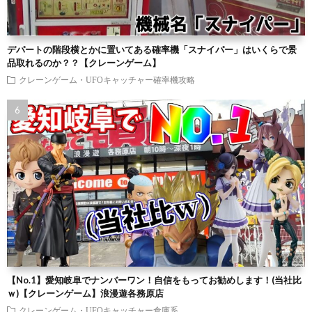
デパートの階段横とかに置いてある確率機「スナイパー」はいくらで景
品取れるのか？？【クレーンゲーム】
クレーンゲーム・UFOキャッチャー確率機攻略
【No.1】愛知岐阜でナンバーワン！自信をもってお勧めします！(当社比
ｗ)【クレーンゲーム】浪漫遊各務原店
クレーンゲーム・UFOキャッチャー倉庫系