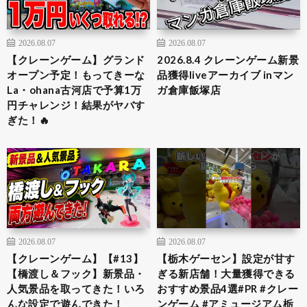
2026.08.07
2026.08.07
【クレーンゲーム】グランド
2026.8.4 クレーンゲーム新景
オープン予定！もってきーな
品獲得liveアーカイブ inマン
La・ohana古河店で予算1万
ガ倉庫飯塚店
円チャレンジ！結果がヤバす
ぎた！🔥
2026.08.07
2026.08.07
【クレーンゲーム】【#13】
​【栃木ゲーセン】設定が甘す
【橋渡し＆フック】新景品・
ぎる新店舗！大量獲得できる
人気景品を取ってきた！いろ
おすすめ景品4選​#PR #クレー
んな設定で遊んできた！
ンゲーム #アミュージアム栃