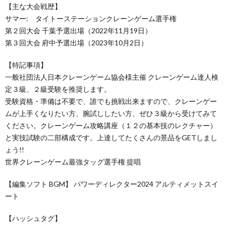
【主な大会戦歴】
サマー: タイトーステーションクレーンゲーム選手権
第２回大会 千葉予選出場（2022年11月19日）
第３回大会 府中予選出場（2023年10月2日）
【特記事項】
一般社団法人日本クレーンゲーム協会様主催 クレーンゲーム達人検
定３級、２級受験を推奨します。
受験資格・準備は不要で、誰でも挑戦出来ますので、クレーンゲー
ムが上手くなりたい方、腕試ししたい方、ぜひ３級から受けてみて
ください。クレーンゲーム攻略講座（１２の基本技のレクチャー）
と実技試験の二部構成です。上達してたくさんの景品をGETしまし
ょう!!
世界クレーンゲーム最強タッグ選手権 提唱
【編集ソフト BGM】 パワーディレクター2024 アルティメットスイ
ート
【ハッシュタグ】