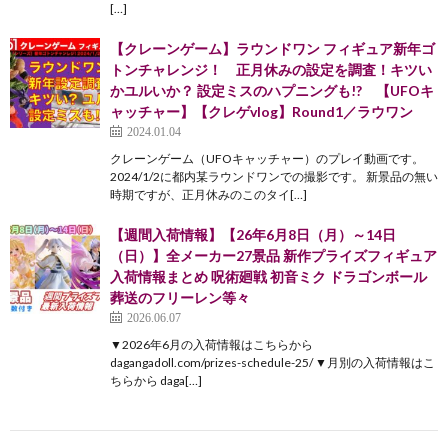
[…]
【クレーンゲーム】ラウンドワン フィギュア新年ゴ
トンチャレンジ！ 正月休みの設定を調査！キツい
かユルいか？ 設定ミスのハプニングも!? 【UFOキ
ャッチャー】【クレゲvlog】Round1／ラウワン
2024.01.04
クレーンゲーム（UFOキャッチャー）のプレイ動画です。
2024/1/2に都内某ラウンドワンでの撮影です。 新景品の無い
時期ですが、正月休みのこのタイ[…]
【週間入荷情報】【26年6月8日（月）～14日
（日）】全メーカー27景品 新作プライズフィギュア
入荷情報まとめ 呪術廻戦 初音ミク ドラゴンボール
葬送のフリーレン等々
2026.06.07
▼2026年6月の入荷情報はこちらから
dagangadoll.com/prizes-schedule-25/ ▼月別の入荷情報はこ
ちらから daga[…]