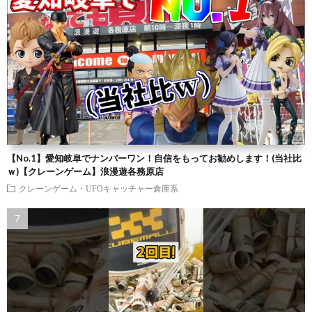
【No.1】愛知岐阜でナンバーワン！自信をもってお勧めします！(当社比
ｗ)【クレーンゲーム】浪漫遊各務原店
クレーンゲーム・UFOキャッチャー倉庫系