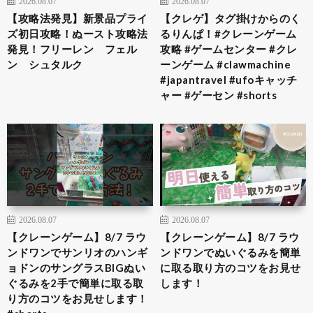
2026.08.07
2026.08.07
【攻略法発見】新景品プライ
【クレゲ】タグ掛けからのく
ズ初日攻略！ぬースト攻略法
るりんぱ！#クレーンゲーム
発見！フリーレン フェル
攻略 #ゲームセンター #クレ
ン シュタルク
ーンゲーム #clawmachine
#japantravel #ufoキャッチ
ャー #ゲーセン #shorts
2026.08.07
2026.08.07
【クレーンゲーム】8/7 ラウ
【クレーンゲーム】8/7 ラウ
ンドワンでサンリオのハンギ
ンドワンでぬいぐるみを簡単
ョドンのサングラスBIGぬい
に取る取り方のコツをお見せ
ぐるみを2手で簡単に取る取
します！
り方のコツをお見せします！