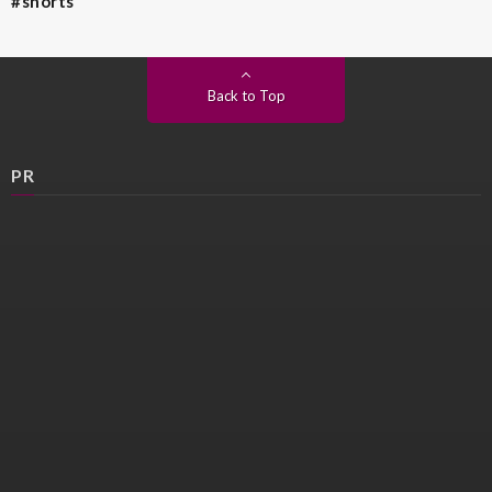
#shorts
Back to Top
PR