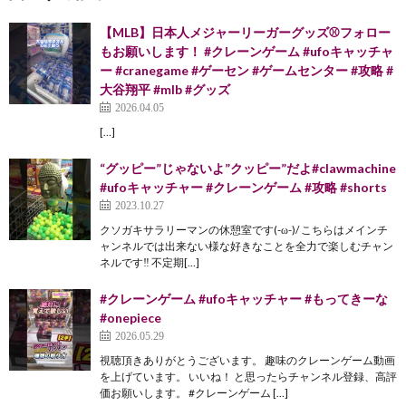
【MLB】日本人メジャーリーガーグッズ⚾️フォロー
もお願いします！ #クレーンゲーム #ufoキャッチャ
ー #cranegame #ゲーセン #ゲームセンター #攻略 #
大谷翔平 #mlb #グッズ
2026.04.05
[…]
“グッピー”じゃないよ”クッピー”だよ#clawmachine
#ufoキャッチャー #クレーンゲーム #攻略 #shorts
2023.10.27
クソガキサラリーマンの休憩室です(-ω-)/ こちらはメインチ
ャンネルでは出来ない様な好きなことを全力で楽しむチャン
ネルです‼︎ 不定期[…]
#クレーンゲーム #ufoキャッチャー #もってきーな
#onepiece
2026.05.29
視聴頂きありがとうございます。 趣味のクレーンゲーム動画
を上げています。 いいね！ と思ったらチャンネル登録、高評
価お願いします。 #クレーンゲーム […]