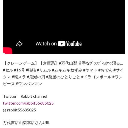
【クレーンゲーム】【倉庫系】#万代山梨 苦手なｸﾞﾗﾝﾃﾞｨｽﾀで沼る…
#セル #16号 #猫猫 #リムル #ムキムキねずみ #ヤマト #おでん #サイ
タマ #転スラ #鬼滅の刃 #薬屋のひとりごと #ドラゴンボール #ワン
ピース #ワンパンマン
Twitter Rabbit channel
twitter.com/rabbit55685025
@ rabbit55685025
万代書店山梨本店さんURL