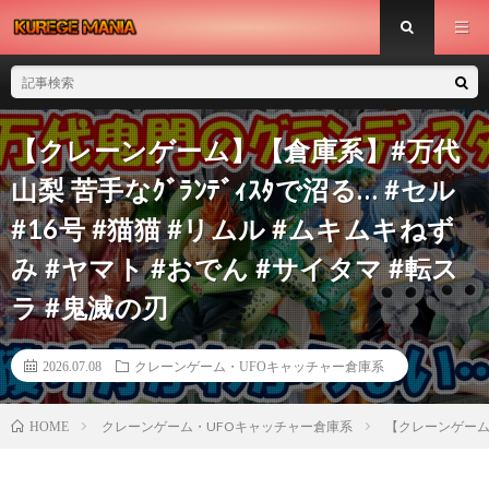
【クレーンゲーム】【倉庫系】#万代
山梨 苦手なｸﾞﾗﾝﾃﾞｨｽﾀで沼る… #セル
#16号 #猫猫 #リムル #ムキムキねず
み #ヤマト #おでん #サイタマ #転ス
ラ #鬼滅の刃
2026.07.08
クレーンゲーム・UFOキャッチャー倉庫系
クレーンゲーム・UFOキャッチャー倉庫系
【クレーンゲーム】【
HOME