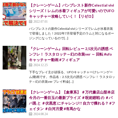
【クレーンゲーム】バンプレスト新作Celestial vivi
シリーズ！レムの水着フィギュアが可愛いのでUFO
キャッチャー攻略していく！【リゼロ】
2022.07.01
バンプレストの新作Celestial viviシリーズでレムが水着衣装
で登場しました！2022年7月登場予定のラムと対になるポー
ジングになっているので[…]
『クレーンゲーム』回転レビュー 2,5次元の誘惑 ペ
ンフレ！ ラスタロッテ～幻の衣装ver ～ 回転 #ufo
キャッチャー動画 #フィギュア
2024.12.25
下手なプレイ主が頑張る、UFOキャッチャー(クレーンゲー
ム)動画です。 作品名：2.5次元の誘惑 ペンフレ！ ラスタロッ
テ～幻の衣装ver プレイ料金[…]
【クレーンゲーム】【倉庫系】 ＃万代書店山梨本店
今月の一番目玉の最新プライズ ＃呪術廻戦 の ＃パ
パ黒 と ＃伏黒恵 にチャレンジ!! 自力で獲れる？ #フ
ェイタン ＃白河月愛 #有馬かな
2024.08.24