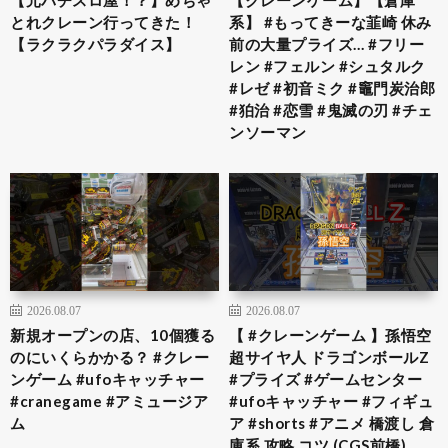
【元パチスロ屋！？】めちゃ
【クレーンゲーム】【倉庫
とれクレーン行ってきた！
系】 #もってきーな韮崎 休み
【ラクラクパラダイス】
前の大量プライズ… #フリー
レン #フェルン #シュタルク
#レゼ #初音ミク #竈門炭治郎
#狛治 #恋雪 #鬼滅の刃 #チェ
ンソーマン
2026.08.07
2026.08.07
新規オープンの店、10個獲る
【 #クレーンゲーム 】孫悟空
のにいくらかかる？ #クレー
超サイヤ人 ドラゴンボールZ
ンゲーム #ufoキャッチャー
#プライズ #ゲームセンター
#cranegame #アミュージア
#ufoキャッチャー #フィギュ
ム
ア #shorts #アニメ 橋渡し 倉
庫系 攻略 コツ (CGS前橋)