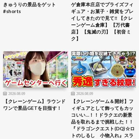
きゅうりの景品をゲット
ゲ倉庫本庄店でプライズフィ
#shorts
ギュア・お菓子・雑貨をプレ
イしてきたので見て‼︎ 【クレ
ーンゲーム倉庫】 【万代書
店】 【鬼滅の刃】 【初音ミ
ク】
2026.08.09
2026.08.09
【クレーンゲーム】ラウンド
【クレーンゲーム＆開封】フ
ワンで景品GETを目指す！
ィギュアとして飾ってもカッ
コいい…！！ドラクエの新景
品を取れるまで挑戦した！！
『ドラゴンクエスト(DQ)☆ロ
トのしるし 小物入れ』スラ