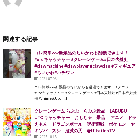
関連する記事
コレ簡単ww新景品のちいかわも乱獲できます！
#ufoキャッチャー #クレーンゲーム#日本夾娃娃
#clawmachine #clawplayer #clawclan #フィギュア
#ちいかわ#ハチワレ
2024.07.03
コレ簡単ww新景品のちいかわも乱獲できます！ #アニメ
#ufoキャッチャー #クレーンゲーム #日本夾娃娃 #日本夾娃娃
機 #anime #Japa[…]
クレーンゲーム らぶぶ らぶぶ景品 LABUBU
UFOキャッチャー おもちゃ 景品 アニメ ドラ
えもん ドラゴンボール 呪術廻戦 ポケモン ヤ
キソバ スシ 鬼滅の刃 @HikatinnTV
2025.10.15