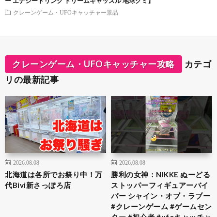
ー エナジードリンク ドリームキャッスル 地球グミ】
クレーンゲーム・UFOキャッチャー景品
クレーンゲーム・UFOキャッチャー攻略
カテゴ
リの最新記事
2026.08.08
2026.08.08
北海道は各所でお祭り中！万
勝利の女神：NIKKE ぬーどる
代Bivi新さっぽろ店
ストッパーフィギュアーバイ
パー シャイン・オブ・ラブー
#クレーンゲーム #ゲームセン
ター #初心者 #ufoキャッチャ