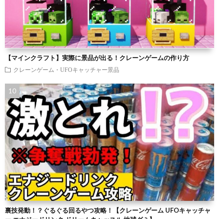
【マインクラフト】実際に景品が出る！クレーンゲームの作り方
クレーンゲーム・UFOキャッチャー景品
裏技発動！？ぐるぐる回るやつ攻略！【クレーンゲーム UFOキャッチャ