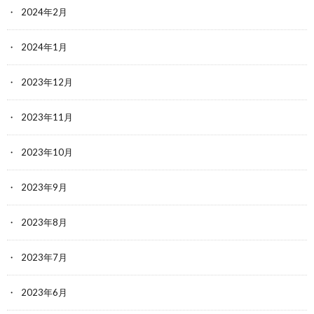
2024年2月
2024年1月
2023年12月
2023年11月
2023年10月
2023年9月
2023年8月
2023年7月
2023年6月