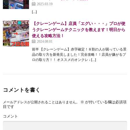
2025.03.19
[…]
【クレーンゲーム】店員「エグい・・・」プロが使
うクレーンゲームテクニックを教えます！明日から
使える攻略方法！
2024.08.01
前半 【クレーンゲーム】赤字確定！８割の人が困っている景
品の取り方を新発見しました！完全攻略！！店員が嫌がるプ
ロの取り方！！ オススメのオンクレ ↓ […]
コメントを書く
※
が付いている欄は必須項
メールアドレスが公開されることはありません。
目です
コメント