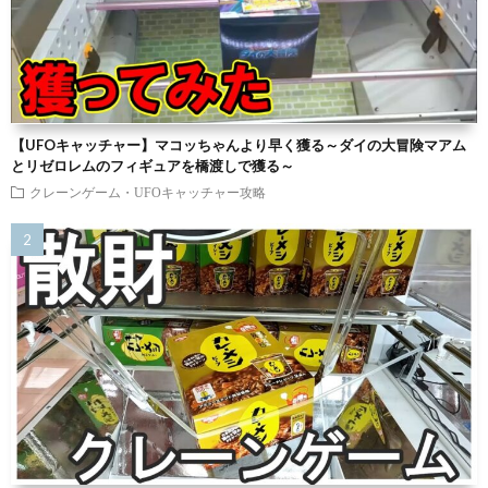
【UFOキャッチャー】マコッちゃんより早く獲る～ダイの大冒険マアム
とリゼロレムのフィギュアを橋渡しで獲る～
クレーンゲーム・UFOキャッチャー攻略