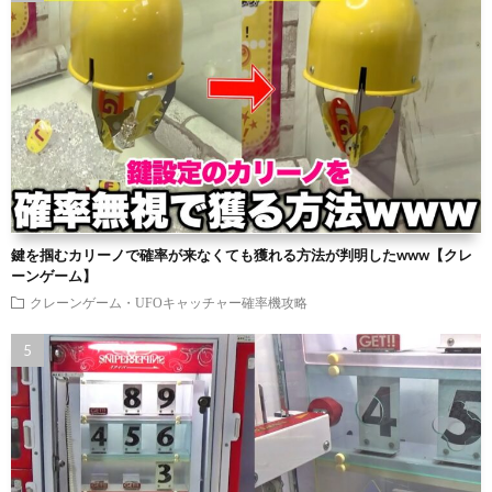
鍵を掴むカリーノで確率が来なくても獲れる方法が判明したwww【クレ
ーンゲーム】
クレーンゲーム・UFOキャッチャー確率機攻略