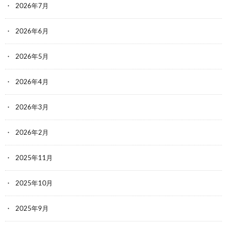
2026年7月
2026年6月
2026年5月
2026年4月
2026年3月
2026年2月
2025年11月
2025年10月
2025年9月