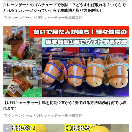
クレーンゲームのゴムチューブで散財！？どうすれば取れる？いくらで
とれる？カレーメシっていくら？攻略法と取り方を解説！
クレーンゲーム・UFOキャッチャー確率機攻略
【UFOキャッチャー】馬を初期位置から1発で取る方法!種類は何でも取
れます!
クレーンゲーム・UFOキャッチャー確率機攻略