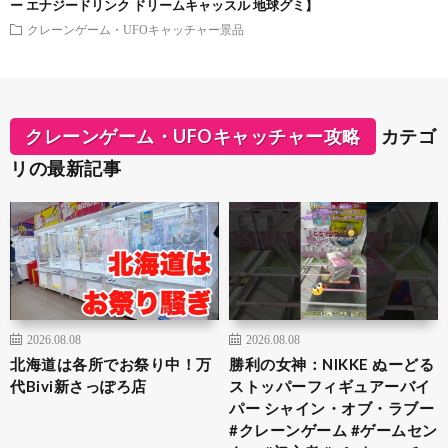
ー エナジードリンク ドリームキャッスル 地球グミ】
クレーンゲーム・UFOキャッチャー景品
クレーンゲーム・UFOキャッチャー攻略
カテゴ
リの最新記事
2026.08.08
2026.08.08
北海道は各所でお祭り中！万
勝利の女神：NIKKE ぬーどる
代Bivi新さっぽろ店
ストッパーフィギュアーバイ
パー シャイン・オブ・ラブー
#クレーンゲーム #ゲームセン