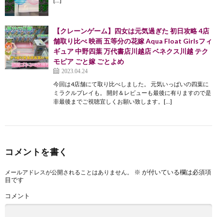
[…]
【クレーンゲーム】四女は元気過ぎた 初日攻略 4店
舗取り比べ 映画 五等分の花嫁 Aqua Float Girlsフィ
ギュア 中野四葉 万代書店川越店 ベネクス川越 テク
モピア ごと嫁 ごとよめ
2023.04.24
今回は4店舗にて取り比べしました。 元気いっぱいの四葉に
ミラクルプレイも。 開封＆レビューも最後に有りますので是
非最後までご視聴宜しくお願い致します。[…]
コメントを書く
※
が付いている欄は必須項
メールアドレスが公開されることはありません。
目です
コメント