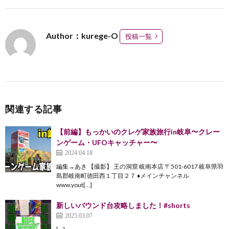
Author：kurege-O
投稿一覧
関連する記事
【前編】もっかいのクレゲ家族旅行in岐阜〜クレー
ンゲーム・UFOキャッチャー〜
2024.04.18
編集→あき 【撮影】 王の洞窟 岐南本店 〒501-6017 岐阜県羽
島郡岐南町徳田西１丁目２７ ♦︎メインチャンネル
www.yout[…]
新しいバウンド台攻略しました！#shorts
2025.03.07