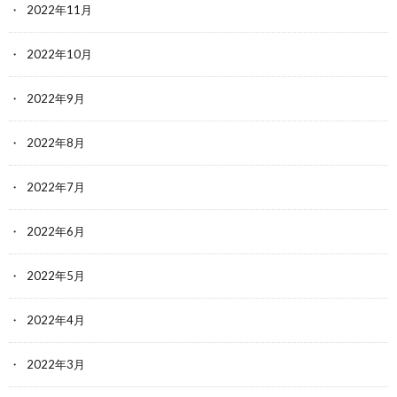
2022年11月
2022年10月
2022年9月
2022年8月
2022年7月
2022年6月
2022年5月
2022年4月
2022年3月