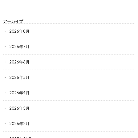
アーカイブ
2026年8月
2026年7月
2026年6月
2026年5月
2026年4月
2026年3月
2026年2月