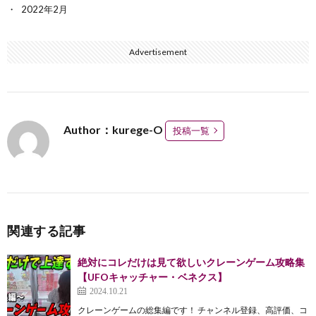
2022年2月
Advertisement
Author：kurege-O
投稿一覧
関連する記事
絶対にコレだけは見て欲しいクレーンゲーム攻略集
【UFOキャッチャー・ベネクス】
2024.10.21
クレーンゲームの総集編です！ チャンネル登録、高評価、コ