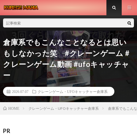
倉庫系でもこんなことなるとは思い
もしなかった笑 #クレーンゲーム #
クレーンゲーム動画 #ufoキャッチャ
ー
2026.07.07
クレーンゲーム・UFOキャッチャー倉庫系
クレーンゲーム・UFOキャッチャー倉庫系
倉庫系でもこんな
HOME
PR