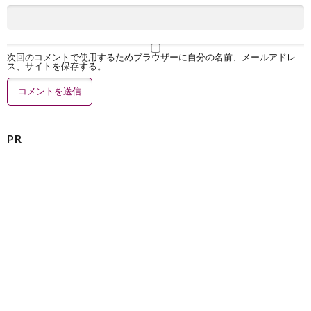
次回のコメントで使用するためブラウザーに自分の名前、メールアドレ
ス、サイトを保存する。
PR