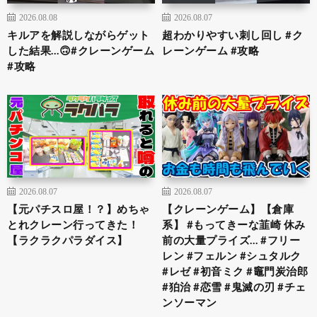
2026.08.08
2026.08.07
キルアを解説しながらゲット
超わかりやすい刺し回し #ク
した結果…🙃#クレーンゲーム
レーンゲーム #攻略
#攻略
2026.08.07
2026.08.07
【元パチスロ屋！？】めちゃ
【クレーンゲーム】【倉庫
とれクレーン行ってきた！
系】 #もってきーな韮崎 休み
【ラクラクパラダイス】
前の大量プライズ… #フリー
レン #フェルン #シュタルク
#レゼ #初音ミク #竈門炭治郎
#狛治 #恋雪 #鬼滅の刃 #チェ
ンソーマン