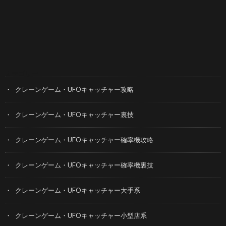
カテゴリー
クレーンゲーム・UFOキャッチャー攻略
クレーンゲーム・UFOキャッチャー裏技
クレーンゲーム・UFOキャッチャー確率機攻略
クレーンゲーム・UFOキャッチャー確率機裏技
クレーンゲーム・UFOキャッチャー大手系
クレーンゲーム・UFOキャッチャー小型店系