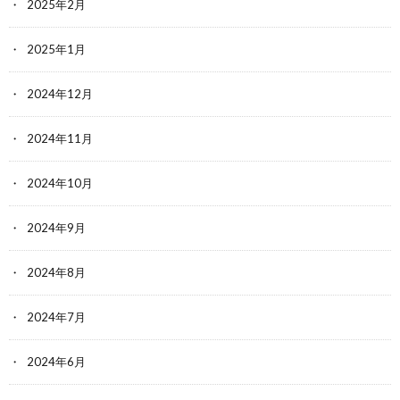
2025年2月
2025年1月
2024年12月
2024年11月
2024年10月
2024年9月
2024年8月
2024年7月
2024年6月