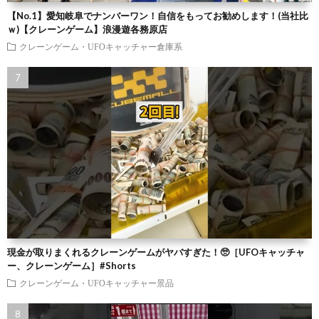
【No.1】愛知岐阜でナンバーワン！自信をもってお勧めします！(当社比
ｗ)【クレーンゲーム】浪漫遊各務原店
クレーンゲーム・UFOキャッチャー倉庫系
現金が取りまくれるクレーンゲームがヤバすぎた！🥺［UFOキャッチャ
ー、クレーンゲーム］#Shorts
クレーンゲーム・UFOキャッチャー景品