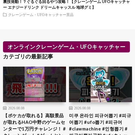
裏技発動！？ぐるぐる回るやつ攻略！【クレーンゲーム UFOキャッチャ
ー エナジードリンク ドリームキャッスル 地球グミ】
クレーンゲーム・UFOキャッチャー景品
オンラインクレーンゲーム・UFOキャッチャー
カテゴリの最新記事
2026.08.08
2026.08.08
【ポケカが取れる】高額景品
미쿠 온라인 피규어뽑기 #피규
が取れるHAO中野のゲームセ
어뽑기 #ufo뽑기 #피규어
ンターで1万円チャレンジ！ #
#clawmachine #인형뽑기 #