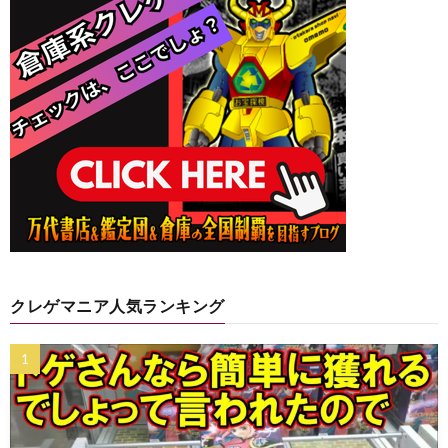
クレゲマニア人気ランキング