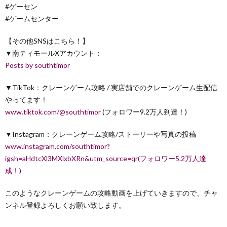
#ゲーセン
#ゲームセンター
【その他SNSはこちら！】
▼南ティモールXアカウント：
Posts by southtimor
▼TikTok：クレーンゲーム攻略 / 実店舗でのクレーンゲーム生配信
やってます！
www.tiktok.com/@southtimor
(フォロワー9.2万人到達！)
▼Instagram：クレーンゲーム攻略/ストーリーや写真の投稿
www.instagram.com/southtimor?
igsh=aHdtcXl3MXlxbXRn&utm_source=qr(フォロワー5.2万人達
成！)
このようなクレーンゲームの攻略動画を上げていきますので、チャ
ンネル登録よろしくお願い致します。