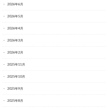
2026年6月
2026年5月
2026年4月
2026年3月
2026年2月
2025年11月
2025年10月
2025年9月
2025年8月