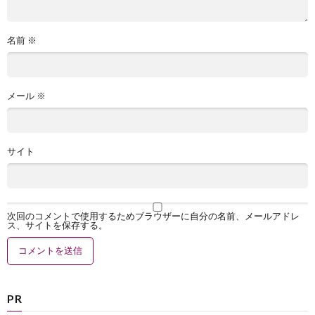
名前
※
メール
※
サイト
次回のコメントで使用するためブラウザーに自分の名前、メールアドレ
ス、サイトを保存する。
PR