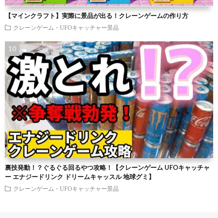
【マインクラフト】実際に景品が出る！クレーンゲームの作り方
クレーンゲーム・UFOキャッチャー景品
裏技発動！？ぐるぐる回るやつ攻略！【クレーンゲーム UFOキャッチャ
ー エナジードリンク ドリームキャッスル 地球グミ】
クレーンゲーム・UFOキャッチャー景品