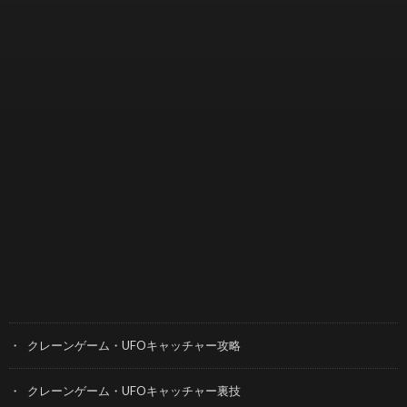
カテゴリー
クレーンゲーム・UFOキャッチャー攻略
クレーンゲーム・UFOキャッチャー裏技