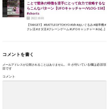
ことで筐体の特徴を逆手にとって自力で攻略するな
らこんなパターン【UFOキャッチャー/VLOG-158】
#shorts
2022.10.01
【TARGET】 #BATTLEOFTOKYO #ldh #ぬいぐるみ #確率機 #
クレ活 #オタ活 #クレーンゲーム #UFOキャッチャー #cla[…]
コメントを書く
※
が付いている欄は必須項
メールアドレスが公開されることはありません。
目です
コメント