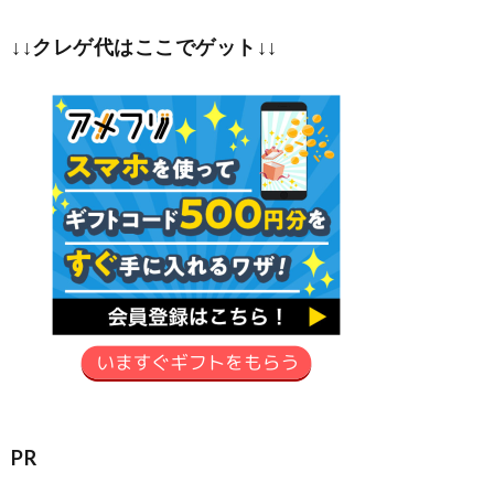
↓↓クレゲ代はここでゲット↓↓
PR