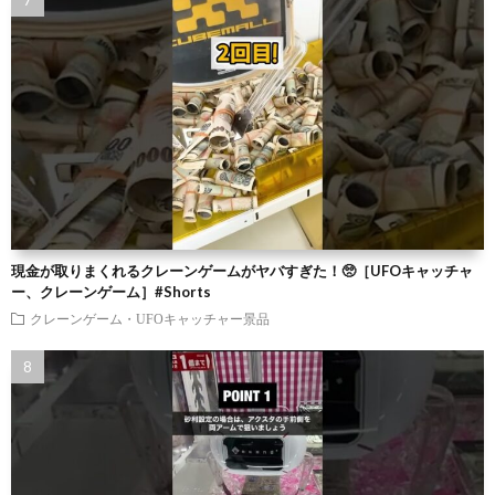
現金が取りまくれるクレーンゲームがヤバすぎた！🥺［UFOキャッチャ
ー、クレーンゲーム］#Shorts
クレーンゲーム・UFOキャッチャー景品