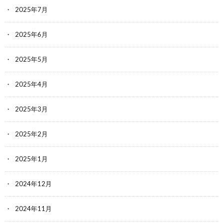
2025年7月
2025年6月
2025年5月
2025年4月
2025年3月
2025年2月
2025年1月
2024年12月
2024年11月