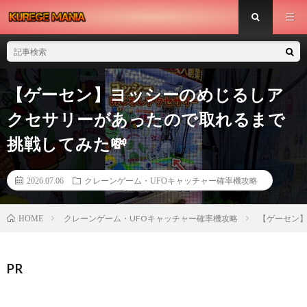
【ゲーセン】ヨッシーのめじるしア
クセサリーがあったので取れるまで
挑戦してみた💸
2026.07.06
クレーンゲーム・UFOキャッチャー確率機攻略
クレーンゲーム・UFOキャッチャー確率機攻略
【ゲーセン】
HOME
PR