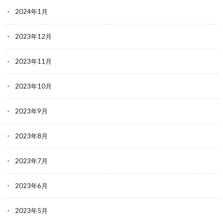
2024年1月
2023年12月
2023年11月
2023年10月
2023年9月
2023年8月
2023年7月
2023年6月
2023年5月