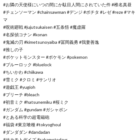
#お隣の天使様にいつの間にか駄目人間にされていた件 #椎名真昼
#チェンソーマン #chainsawman #デンジ #ポチタ #レゼ #reze #マキ
マ
#呪術廻戦 #jujutsukaisen #五条悟 #魔虚羅
#名探偵コナン #konan
#鬼滅の刃 #kimetsunoyaiba #冨岡義勇 #我妻善逸
#推しの子
#ポケットモンスター #ポケモン #pokemon
#ブルーロック #bluelock
#ちいかわ #chiikawa
#雪ミク #クロミ #サンリオ
#遊戯王 #yugioh
#ブリーチ #bleach
#初音ミク #hatsunemiku #桜ミク
#ガンダム #gundam #ガシャポン
#とある科学の超電磁砲
#福袋 #東京喰種 #tokyoghoul
#ダンダダン #dandadan
#サカモトデイズ #sakamotodays