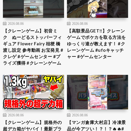
2026.08.06
2026.08.06
【クレーンゲーム】初音ミ
【高額景品GET‼️】クレーン
ク ぬーどるストッパーフィ
ゲームでポケカを取る方法を
ギュア Flower Fairy 桔梗 橋
ゆっくり達が教えます！ #ク
渡し設定 参考動画 お宝発見 #
レーンゲーム #ufoキャッチ
クレゲ #ゲームセンター #プ
ャー #ゲームセンター
ライズ獲得 #クレーンゲーム
2026.08.06
2026.08.06
【クレーンゲーム】規格外の
【マンガ倉庫大村店】冷凍景
超デカ箱がヤバイ！最新プラ
品が今アツい！？！？🔥🔥#