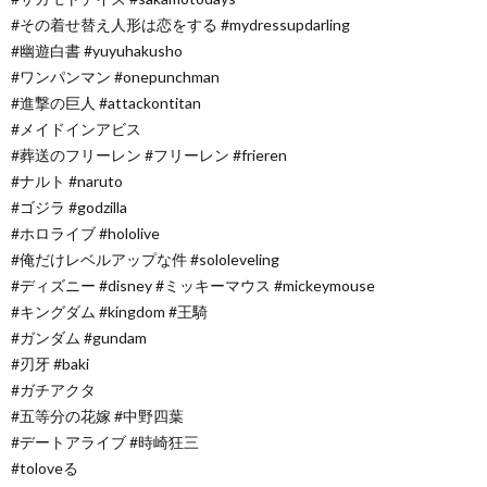
#その着せ替え人形は恋をする #mydressupdarling
#幽遊白書 #yuyuhakusho
#ワンパンマン #onepunchman
#進撃の巨人 #attackontitan
#メイドインアビス
#葬送のフリーレン #フリーレン #frieren
#ナルト #naruto
#ゴジラ #godzilla
#ホロライブ #hololive
#俺だけレベルアップな件 #sololeveling
#ディズニー #disney #ミッキーマウス #mickeymouse
#キングダム #kingdom #王騎
#ガンダム #gundam
#刃牙 #baki
#ガチアクタ
#五等分の花嫁 #中野四葉
#デートアライブ #時崎狂三
#toloveる