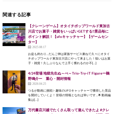
関連する記事
【クレーンゲーム】オタイチポップワールド東加古
川店でお菓子・雑貨をいっぱいGETする‼️景品毎に
ポイント解説！【ufoキャッチャー】【ゲームセン
ター】
2025.08.17
お盆も終わり…だんご神は家族サービス兼ねて久々にオタイ
チポップワールド東加古川店にやって来ました！狙いはお菓
子・雑貨！久しぶりなんで上手く獲れるのか不[…]
4/24登場 地獄先生ぬ～べ～Trio-Try-iT Figureー鵺
野鳴介ー 重心・開封情報
2026.04.25
つるが動画に挑戦✨ 趣味のUFOキャッチャーで獲得した景品
を開封していくよ！ 皆様の情報となれば幸いです…🌟 動画編
集は[…]
万代書店川越でたくさん取って遊んできたよ #クレ