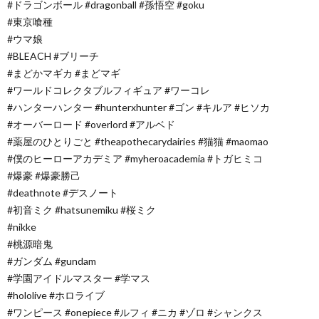
#ドラゴンボール #dragonball #孫悟空 #goku
#東京喰種
#ウマ娘
#BLEACH #ブリーチ
#まどかマギカ #まどマギ
#ワールドコレクタブルフィギュア #ワーコレ
#ハンターハンター #hunterxhunter #ゴン #キルア #ヒソカ
#オーバーロード #overlord #アルベド
#薬屋のひとりごと #theapothecarydairies #猫猫 #maomao
#僕のヒーローアカデミア #myheroacademia #トガヒミコ
#爆豪 #爆豪勝己
#deathnote #デスノート
#初音ミク #hatsunemiku #桜ミク
#nikke
#桃源暗鬼
#ガンダム #gundam
#学園アイドルマスター #学マス
#hololive #ホロライブ
#ワンピース #onepiece #ルフィ #ニカ #ゾロ #シャンクス