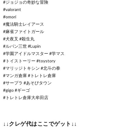
#ジョジョの奇妙な冒険
#valorant
#omori
#魔法騎士レイアース
#麻雀ファイトガール
#犬夜叉 #殺生丸
#ルパン三世 #Lupin
#学園アイドルマスター #学マス
#トイストーリー #toystory
#マリッジトキシン #北斗の拳
#マンガ倉庫 #トレトレ倉庫
#サープラ #あそびタウン
#gigo #ギーゴ
#トレトレ倉庫大牟田店
↓↓クレゲ代はここでゲット↓↓