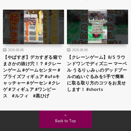
2026.08.06
2026.08.06
【やばすぎ】デカすぎる箱で
【クレーンゲーム】8/5 ラウ
まさかの抜け穴！？ #クレー
ンドワンでディズニー マーベ
ンゲーム #ゲームセンター #
ル うるりぃみぃのデッドプー
プライズフィギュア #ufoキ
ルのぬいぐるみを5手で簡単
ャッチャー #ゲーセン #クレ
に取る取り方のコツをお見せ
ゲ #フィギュア #ワンピー
します！ #shorts
ス #ルフィ #黒ひげ
Back to Top