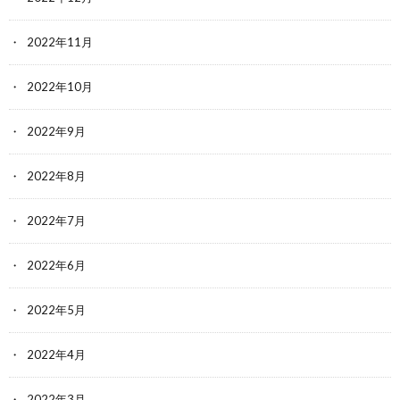
2022年11月
2022年10月
2022年9月
2022年8月
2022年7月
2022年6月
2022年5月
2022年4月
2022年3月