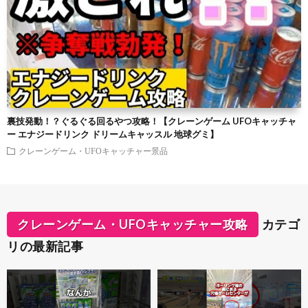
裏技発動！？ぐるぐる回るやつ攻略！【クレーンゲーム UFOキャッチャ
ー エナジードリンク ドリームキャッスル 地球グミ】
クレーンゲーム・UFOキャッチャー景品
クレーンゲーム・UFOキャッチャー攻略
カテゴ
リの最新記事