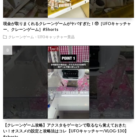
現金が取りまくれるクレーンゲームがヤバすぎた！🥺［UFOキャッチャ
ー、クレーンゲーム］#Shorts
クレーンゲーム・UFOキャッチャー景品
【クレーンゲーム攻略】アクスタをゲーセンで取るなら覚えておきた
い！オススメの設定と攻略法はコレ【UFOキャッチャー/VLOG-130】
#shorts