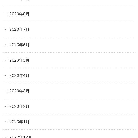
2023年8月
2023年7月
2023年6月
2023年5月
2023年4月
2023年3月
2023年2月
2023年1月
2022年12月