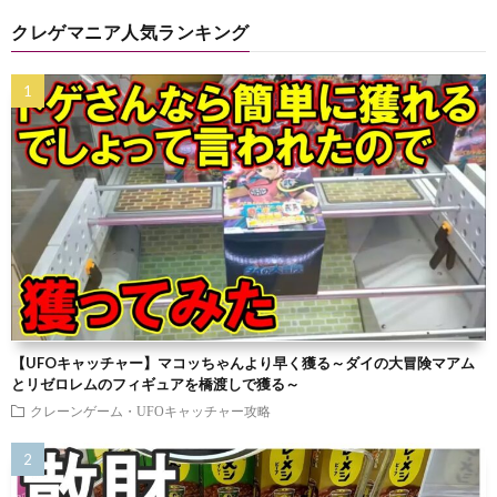
クレゲマニア人気ランキング
【UFOキャッチャー】マコッちゃんより早く獲る～ダイの大冒険マアム
とリゼロレムのフィギュアを橋渡しで獲る～
クレーンゲーム・UFOキャッチャー攻略