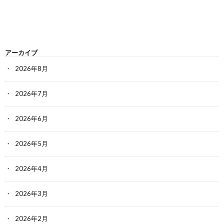
アーカイブ
2026年8月
2026年7月
2026年6月
2026年5月
2026年4月
2026年3月
2026年2月