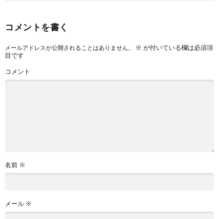
コメントを書く
※
が付いている欄は必須項
メールアドレスが公開されることはありません。
目です
コメント
名前
※
メール
※