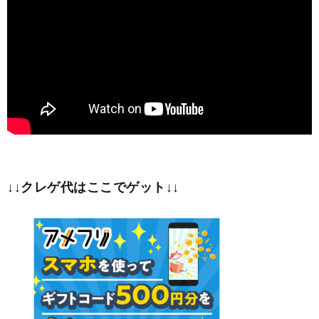
↓↓クレゲ代はここでゲット↓↓