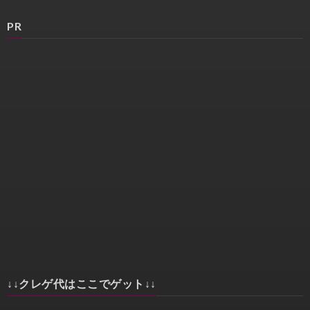
PR
↓↓クレゲ代はここでゲット↓↓