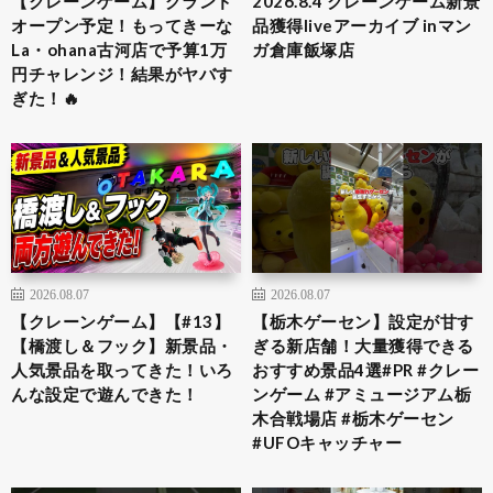
【クレーンゲーム】グランド
2026.8.4 クレーンゲーム新景
オープン予定！もってきーな
品獲得liveアーカイブ inマン
La・ohana古河店で予算1万
ガ倉庫飯塚店
円チャレンジ！結果がヤバす
ぎた！🔥
2026.08.07
2026.08.07
【クレーンゲーム】【#13】
​【栃木ゲーセン】設定が甘す
【橋渡し＆フック】新景品・
ぎる新店舗！大量獲得できる
人気景品を取ってきた！いろ
おすすめ景品4選​#PR #クレー
んな設定で遊んできた！
ンゲーム #アミュージアム栃
木合戦場店 #栃木ゲーセン
#UFOキャッチャー