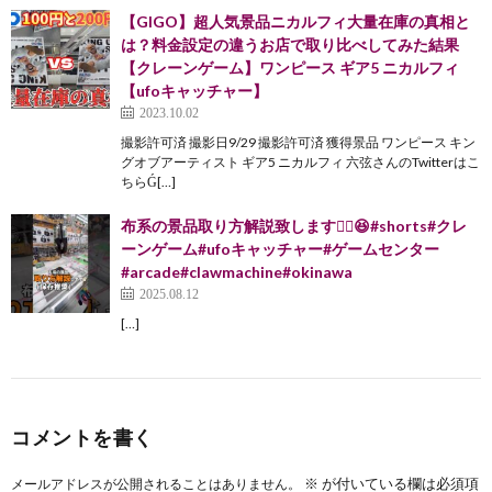
【GIGO】超人気景品ニカルフィ大量在庫の真相と
は？料金設定の違うお店で取り比べしてみた結果
【クレーンゲーム】ワンピース ギア5 ニカルフィ
【ufoキャッチャー】
2023.10.02
撮影許可済 撮影日9/29 撮影許可済 獲得景品 ワンピース キン
グオブアーティスト ギア5 ニカルフィ 六弦さんのTwitterはこ
ちらǴ[…]
布系の景品取り方解説致します☝🏻😆#shorts#クレ
ーンゲーム#ufoキャッチャー#ゲームセンター
#arcade#clawmachine#okinawa
2025.08.12
[…]
コメントを書く
※
が付いている欄は必須項
メールアドレスが公開されることはありません。