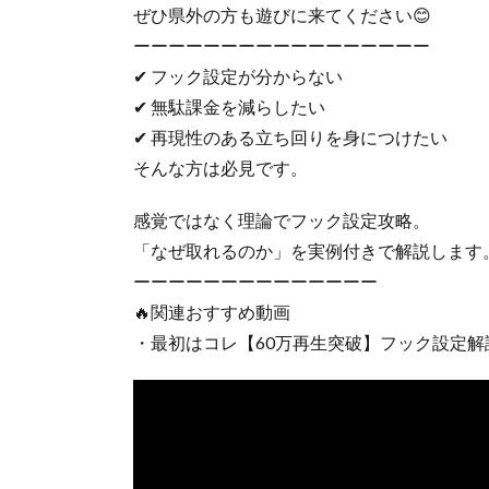
ぜひ県外の方も遊びに来てください😊
ーーーーーーーーーーーーーーーーー
✔ フック設定が分からない
✔ 無駄課金を減らしたい
✔ 再現性のある立ち回りを身につけたい
そんな方は必見です。
感覚ではなく理論でフック設定攻略。
「なぜ取れるのか」を実例付きで解説します
ーーーーーーーーーーーーーー
🔥関連おすすめ動画
・最初はコレ【60万再生突破】フック設定解