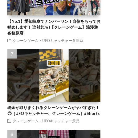
【No.1】愛知岐阜でナンバーワン！自信をもってお
勧めします！(当社比ｗ)【クレーンゲーム】浪漫遊
各務原店
クレーンゲーム・UFOキャッチャー倉庫系
現金が取りまくれるクレーンゲームがヤバすぎた！
🥺［UFOキャッチャー、クレーンゲーム］#Shorts
クレーンゲーム・UFOキャッチャー景品