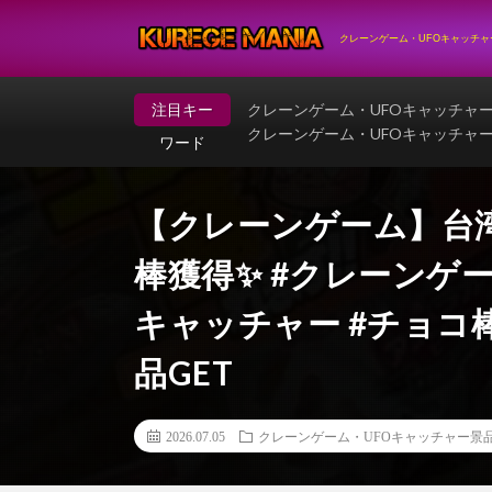
クレーンゲーム・UFOキャッチ
注目キー
クレーンゲーム・UFOキャッチャ
クレーンゲーム・UFOキャッチャ
ワード
【クレーンゲーム】台
棒獲得✨ #クレーンゲー
キャッチャー #チョコ棒
品GET
2026.07.05
クレーンゲーム・UFOキャッチャー景