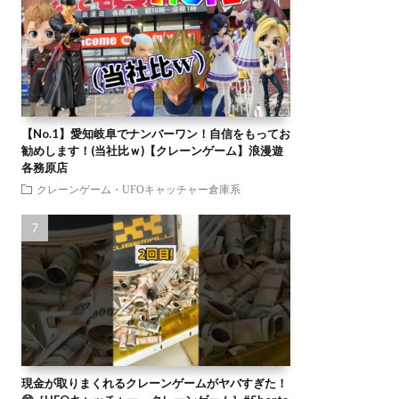
【No.1】愛知岐阜でナンバーワン！自信をもってお
勧めします！(当社比ｗ)【クレーンゲーム】浪漫遊
各務原店
クレーンゲーム・UFOキャッチャー倉庫系
現金が取りまくれるクレーンゲームがヤバすぎた！