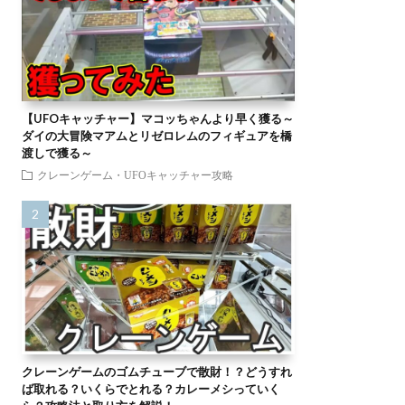
【UFOキャッチャー】マコッちゃんより早く獲る～
ダイの大冒険マアムとリゼロレムのフィギュアを橋
渡しで獲る～
クレーンゲーム・UFOキャッチャー攻略
クレーンゲームのゴムチューブで散財！？どうすれ
ば取れる？いくらでとれる？カレーメシっていく