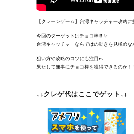
【クレーンゲーム】台湾キャッチャー攻略に挑
今回のターゲットはチョコ棒🍫✨
台湾キャッチャーならではの動きを見極めな
狙い方や攻略のコツにも注目👀
果たして無事にチョコ棒を獲得できるのか！
↓↓クレゲ代はここでゲット↓↓