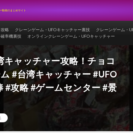
ャー動画のまとめサイト
ー攻略
クレーンゲーム・UFOキャッチャー裏技
クレーンゲーム・U
ー確率機裏技
オンラインクレーンゲーム・UFOキャッチャー
湾キャッチャー攻略！チョコ
ム #台湾キャッチャー #UFO
 #攻略 #ゲームセンター #景
品