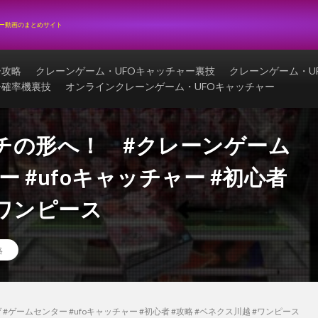
ャー動画のまとめサイト
ー攻略
クレーンゲーム・UFOキャッチャー裏技
クレーンゲーム・U
ー確率機裏技
オンラインクレーンゲーム・UFOキャッチャー
チの形へ！ #クレーンゲーム
ー #ufoキャッチャー #初心者
#ワンピース
略
ゲームセンター #ufoキャッチャー #初心者 #攻略 #ベネクス川越 #ワンピース