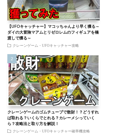
【UFOキャッチャー】マコッちゃんより早く獲る～
ダイの大冒険マアムとリゼロレムのフィギュアを橋
渡しで獲る～
クレーンゲーム・UFOキャッチャー攻略
クレーンゲームのゴムチューブで散財！？どうすれ
ば取れる？いくらでとれる？カレーメシっていく
ら？攻略法と取り方を解説！
クレーンゲーム・UFOキャッチャー確率機攻略