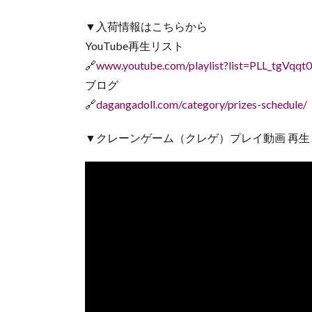
▼入荷情報はこちらから
YouTube再生リスト
🔗
www.youtube.com/playlist?list=PLL_tgV
ブログ
🔗
dagangadoll.com/category/prizes-schedule/
▼クレーンゲーム（クレゲ）プレイ動画 再生