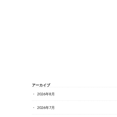
アーカイブ
2026年8月
2026年7月