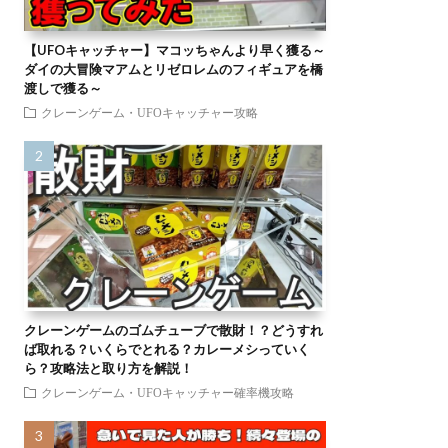
【UFOキャッチャー】マコッちゃんより早く獲る～
ダイの大冒険マアムとリゼロレムのフィギュアを橋
渡しで獲る～
クレーンゲーム・UFOキャッチャー攻略
クレーンゲームのゴムチューブで散財！？どうすれ
ば取れる？いくらでとれる？カレーメシっていく
ら？攻略法と取り方を解説！
クレーンゲーム・UFOキャッチャー確率機攻略