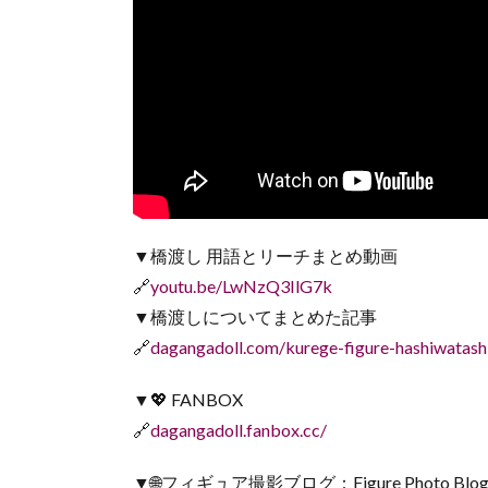
▼橋渡し 用語とリーチまとめ動画
🔗
youtu.be/LwNzQ3IlG7k
▼橋渡しについてまとめた記事
🔗
dagangadoll.com/kurege-figure-hashiwatashi
▼💖 FANBOX
🔗
dagangadoll.fanbox.cc/
▼🌐フィギュア撮影ブログ：Figure Photo Blo