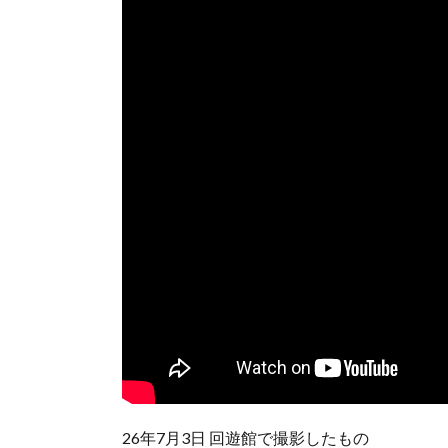
26年7月3日 回遊館で撮影したもの