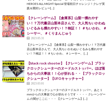
HEROES-ALL MIGHT-Special 登場初日チャレンジ！クレゲ実
践＆開封レビュー[…]
【クレーンゲーム】【倉庫系】山梨一獲れやす
い！？万代書店山梨本店さんで、大人気ちいかわぬ
いぐるみも獲れやすい！？検証！！ ＃ちいかわ、 ＃
シーサー、 ＃くりまんじゅう
2023.05.31
【クレーンゲーム】【倉庫系】山梨一獲れやすい！？万代書
店山梨本店さんで、大人気ちいかわぬいぐるみも獲れやす
い！？検証！！ ＃ちいかわ、 ＃シーサー、 […]
【black rock shooter】【クレーンゲーム】ブラッ
クロックシューターのヌードルストッパー。ほぼ落
ちからの大事故！！心が折れる・・【ブラックロッ
クシューター】【UFOキャッチャー】
2023.03.01
ブラックロックシューターのヌードルストッパー。あと１
mmからの大事故で心が折れそうです・・・・ クレーンゲー
ム の闇がここに・・・ 【クレーンゲーム】[…]