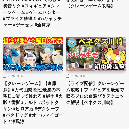
初音ミク #フィギュア #クレ
【クレーンゲーム攻略】
ーンゲーム #ゲームセンター
#プライズ獲得 #ufoキャッチ
ャー #ゲーセン #倉庫系
2026.08.07
2026.08.06
【クレーンゲーム】【倉庫
【ライブ配信】クレーンゲー
系】#万代山梨 相性最悪の木
ム攻略｜フィギュアを最短で
曜日…沼って終わる #綱手 #火
取るプロの台選び＆テクニッ
影 #雷影 #ナルト #ポットク
ク解説【ベネクス川崎】
リン #ヒロアカ #デクシープ
#バクドッグ #オールマイゴー
ト #涼風涼