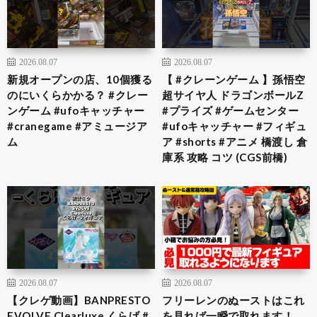
2026.08.07
2026.08.07
新規オープンの店、10個獲る
【 #クレーンゲーム 】孫悟空
のにいくらかかる？ #クレー
超サイヤ人 ドラゴンボールZ
ンゲーム #ufoキャッチャー
#プライズ #ゲームセンター
#cranegame #アミュージア
#ufoキャッチャー #フィギュ
ム
ア #shorts #アニメ 橋渡し 倉
庫系 攻略 コツ (CGS前橋)
2026.08.07
2026.08.07
【クレゲ動画】BANPRESTO
フリーレンのぬーストはこれ
EVOLVE Clearluxe くらげ #
を見れば一瞬で取れます！