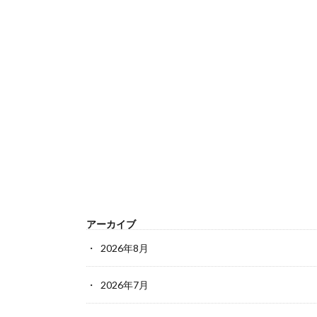
アーカイブ
2026年8月
2026年7月