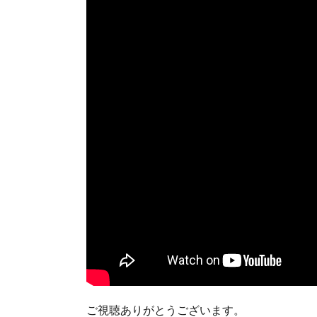
ご視聴ありがとうございます。