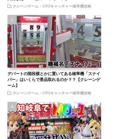
クレーンゲーム・UFOキャッチャー確率機攻略
デパートの階段横とかに置いてある確率機「スナイ
パー」はいくらで景品取れるのか？？【クレーンゲ
ーム】
クレーンゲーム・UFOキャッチャー確率機攻略