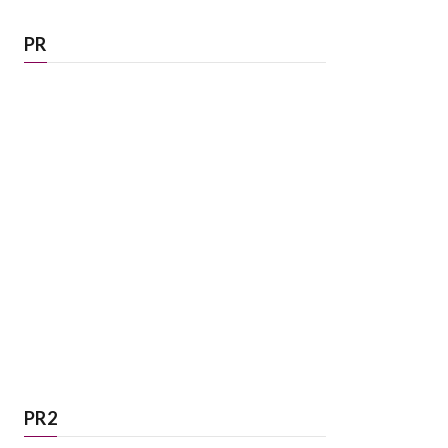
PR
PR2