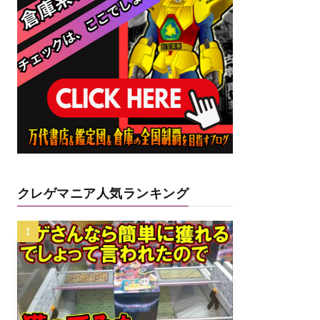
クレゲマニア人気ランキング