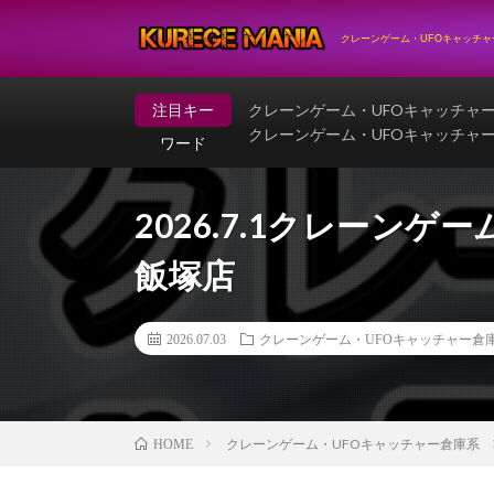
クレーンゲーム・UFOキャッチ
注目キー
クレーンゲーム・UFOキャッチャ
クレーンゲーム・UFOキャッチャ
ワード
2026.7.1クレーンゲー
飯塚店
2026.07.03
クレーンゲーム・UFOキャッチャー倉
クレーンゲーム・UFOキャッチャー倉庫系
HOME