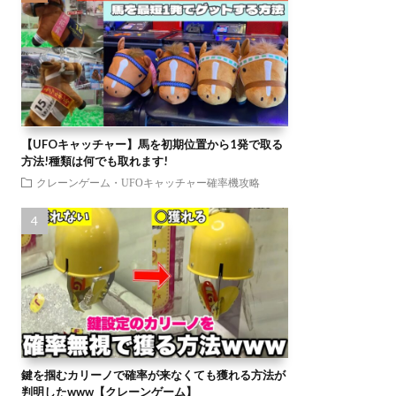
【UFOキャッチャー】馬を初期位置から1発で取る
方法!種類は何でも取れます!
クレーンゲーム・UFOキャッチャー確率機攻略
鍵を掴むカリーノで確率が来なくても獲れる方法が
判明したwww【クレーンゲーム】