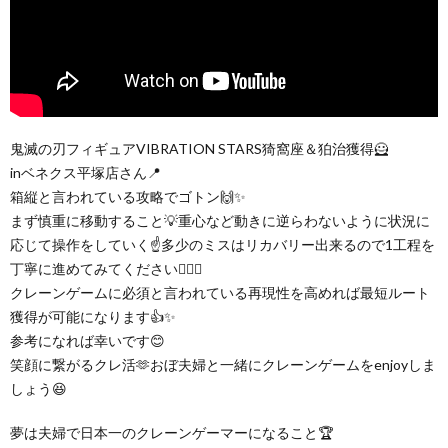
鬼滅の刃フィギュアVIBRATION STARS猗窩座＆狛治獲得🦸
inベネクス平塚店さん📍
箱縦と言われている攻略でゴトン🙌✨
まず慎重に移動すること💡重心など動きに逆らわないように状況に
応じて操作をしていく☝️多少のミスはリカバリー出来るので1工程を
丁寧に進めてみてください💁🏻‍♀️
クレーンゲームに必須と言われている再現性を高めれば最短ルート
獲得が可能になります👍️✨️
参考になれば幸いです😊
笑顔に繋がるクレ活🫶おぼ夫婦と一緒にクレーンゲームをenjoyしま
しょう😆
夢は夫婦で日本一のクレーンゲーマーになること🏆️