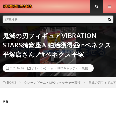
鬼滅の刃フィギュアVIBRATION
STARS猗窩座＆狛治獲得🦸inベネクス
平塚店さん📍#ベネクス平塚
2026.07.02
クレーンゲーム・UFOキャッチャー裏技
クレーンゲーム・UFOキャッチャー裏技
鬼滅の刃フィギュアVI
HOME
PR