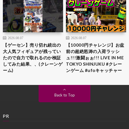
2026.08.07
2026.08.07
【ゲーセン】売り切れ続出の
【10000円チャレンジ】お盆
大人気フィギュアが残ってい
前の超絶怒涛の入荷ラッシ
たので自力で取れるのか検証
ュ!!!激闘ぉぉ!!! LIVE IN ME
してみた結果、、(クレーンゲ
TOKYO SHINJUKU #クレー
ーム)
ンゲーム #ufoキャッチャー
Back to Top
PR