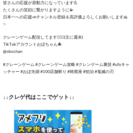
皆さんの応援が原動力になっています💪
たくさんの笑顔に繋がりますように💫
日本一への応援📣チャンネル登録＆高評価よろしくお願いします🙏
✨
クレーンゲーム配信してます🦸🏻‍♀️(主に週末)
TikTokアカウントおぼちゃん🐙
@obochan
#クレーンゲーム #クレーンゲーム攻略 #クレンゲーム裏技 #ufoキャ
ッチャー #おぼ夫婦 #100店舗斬り #猗窩座 #狛治 #鬼滅の刃
↓↓クレゲ代はここでゲット↓↓