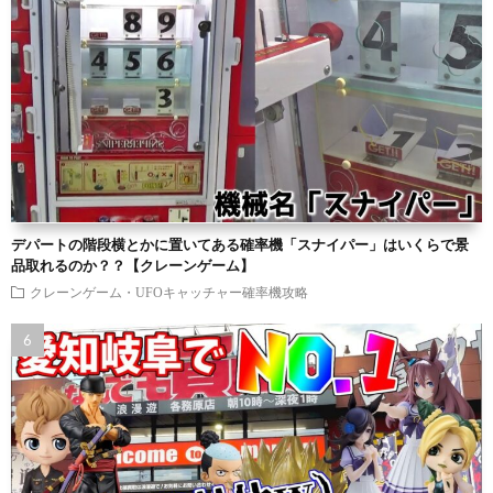
デパートの階段横とかに置いてある確率機「スナイパー」はいくらで景
品取れるのか？？【クレーンゲーム】
クレーンゲーム・UFOキャッチャー確率機攻略