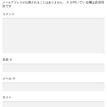
※
が付いている欄は必須項
メールアドレスが公開されることはありません。
目です
コメント
名前
※
メール
※
サイト