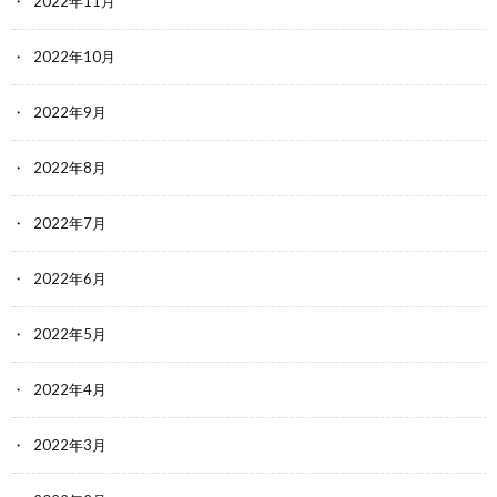
2022年11月
2022年10月
2022年9月
2022年8月
2022年7月
2022年6月
2022年5月
2022年4月
2022年3月