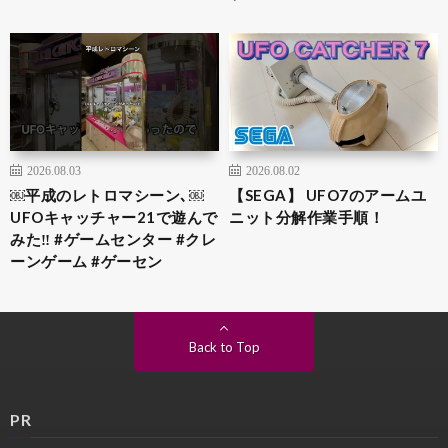
2026.08.03
2026.08.02
￼平成のレトロマシーン､￼
【SEGA】 UFO7のアームユ
UFOキャッチャー21で遊んで
ニット分解作業手順！
みた‼︎ #ゲームセンター #クレ
ーンゲーム #ゲーセン
Back to Top
PR