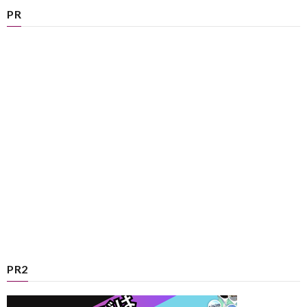
PR
PR2