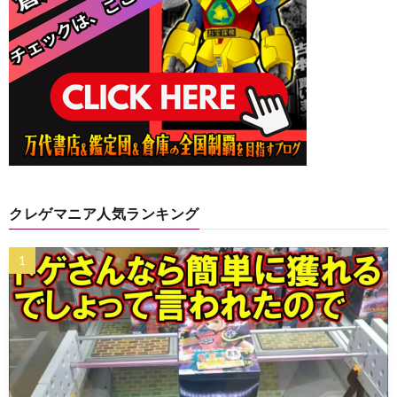
クレゲマニア人気ランキング