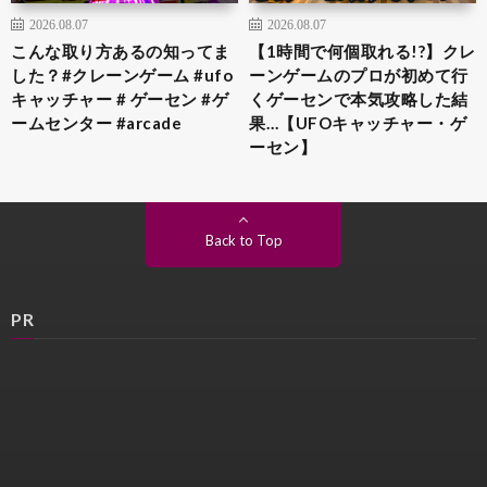
2026.08.07
2026.08.07
こんな取り方あるの知ってま
【1時間で何個取れる!?】クレ
した？#クレーンゲーム #ufo
ーンゲームのプロが初めて行
キャッチャー # ゲーセン #ゲ
くゲーセンで本気攻略した結
ームセンター #arcade
果…【UFOキャッチャー・ゲ
ーセン】
Back to Top
PR