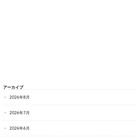
アーカイブ
2026年8月
2026年7月
2026年6月