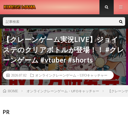
【クレーンゲーム実況LIVE】ジョイ
ステのクリアボトルが登場！！ #クレ
ーンゲーム #vtuber #shorts
2026.07.02
オンラインクレーンゲーム・UFOキャッチャー
オンラインクレーンゲーム・UFOキャッチャー
【クレーンゲー
HOME
PR