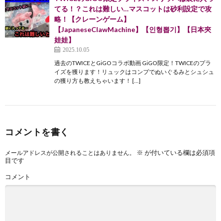
てる！？これは難しい…マスコットは砂利設定で攻
略！【クレーンゲーム】
【JapaneseClawMachine】【인형뽑기】【日本夾
娃娃】
2025.10.05
過去のTWICEとGiGOコラボ動画 GiGO限定！TWICEのプラ
イズを獲ります！リュックはコンプでぬいぐるみとシュシュ
の獲り方も教えちゃいます！ […]
コメントを書く
※
が付いている欄は必須項
メールアドレスが公開されることはありません。
目です
コメント