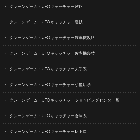
クレーンゲーム・UFOキャッチャー攻略
クレーンゲーム・UFOキャッチャー裏技
クレーンゲーム・UFOキャッチャー確率機攻略
クレーンゲーム・UFOキャッチャー確率機裏技
クレーンゲーム・UFOキャッチャー大手系
クレーンゲーム・UFOキャッチャー小型店系
クレーンゲーム・UFOキャッチャーショッピングセンター系
クレーンゲーム・UFOキャッチャー倉庫系
クレーンゲーム・UFOキャッチャーレトロ