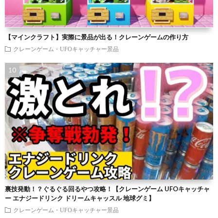
【マインクラフト】実際に景品が出る！クレーンゲームの作り方
クレーンゲーム・UFOキャッチャー景品
裏技発動！？ぐるぐる回るやつ攻略！【クレーンゲーム UFOキャッチャ
ー エナジードリンク ドリームキャッスル 地球グミ】
クレーンゲーム・UFOキャッチャー景品