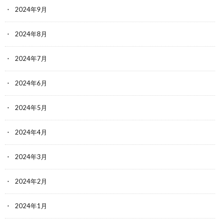
2024年9月
2024年8月
2024年7月
2024年6月
2024年5月
2024年4月
2024年3月
2024年2月
2024年1月