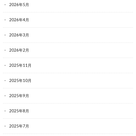
2026年5月
2026年4月
2026年3月
2026年2月
2025年11月
2025年10月
2025年9月
2025年8月
2025年7月