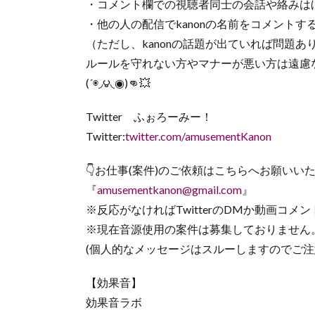
・コメント欄での視聴者同士の会話や絡みは
・他の人の配信でkanonの名前をコメントす
（ただし、kanonの話題が出ていれば問題あ
ルールを守れない方やマナーが悪い方は遠慮
(´◉◞౪◟◉)👊💥
Twitter ふぉろーみー！
Twitter:
twitter.com/amusementKanon
👇お仕事(案件)のご依頼はこちらへお願いいた
『
amusementkanon@gmail.com
』
※反応がなければTwitterのDMか動画コメ
※現在音源使用の案件は募集しておりません
(個人的なメッセージはスルーしますのでご注意くださ
【効果音】
効果音ラボ