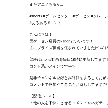
またアニメみるか…
#shorts #ゲームセンター #ゲーセン #クレ
#あるある #コント
こんにちは！
元ゲーセン店員のkanonといいます！
主にプライズ担当を任されていました(=ﾟωﾟ)ﾉ
普段はshorts動画を毎日18時に更新してます
コント系がメインです👀✨
是非チャンネル登録と高評価をよろしくお願
コメントで感想やご意見もお待ちしてます(´◉◞౪
【配信ルール】
・他の人を不快にさせるコメントやネガティ