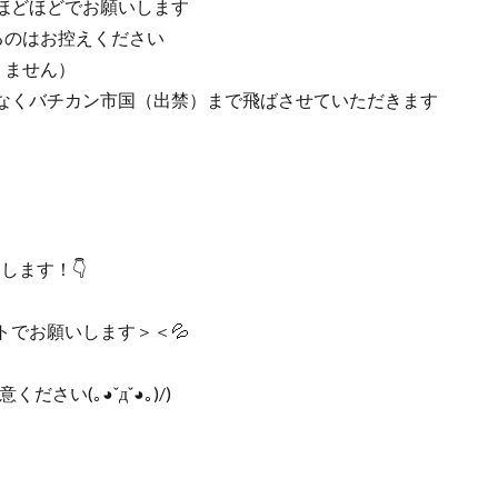
ほどほどでお願いします
るのはお控えください
りません）
なくバチカン市国（出禁）まで飛ばさせていただきます
します！👇
ントでお願いします＞＜💦
。
い(｡◕ˇдˇ​◕｡)/)