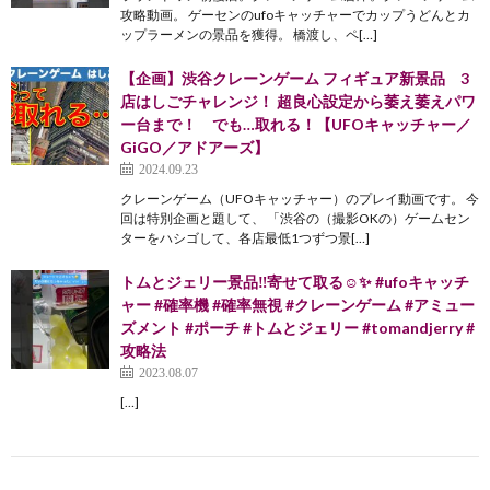
攻略動画。 ゲーセンのufoキャッチャーでカップうどんとカ
ップラーメンの景品を獲得。 橋渡し、ペ[…]
【企画】渋谷クレーンゲーム フィギュア新景品 3
店はしごチャレンジ！ 超良心設定から萎え萎えパワ
ー台まで！ でも…取れる！【UFOキャッチャー／
GiGO／アドアーズ】
2024.09.23
クレーンゲーム（UFOキャッチャー）のプレイ動画です。 今
回は特別企画と題して、 「渋谷の（撮影OKの）ゲームセン
ターをハシゴして、各店最低1つずつ景[…]
トムとジェリー景品‼️寄せて取る☺️✨️ #ufoキャッチ
ャー #確率機 #確率無視 #クレーンゲーム #アミュー
ズメント #ポーチ #トムとジェリー #tomandjerry #
攻略法
2023.08.07
[…]