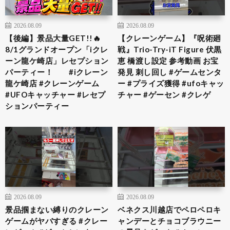
2026.08.09
2026.08.09
【後編】景品大量GET!!🔥
【クレーンゲーム】『呪術廻
8/1グランドオープン「iクレ
戦』Trio-Try-iT Figure 伏黒
ーン龍ケ崎店」レセプション
恵 橋渡し設定 参考動画 お宝
パーティー！ #iクレーン
発見 刺し回し #ゲームセンタ
龍ケ崎店 #クレーンゲーム
ー #プライズ獲得 #ufoキャッ
#UFOキャッチャー #レセプ
チャー #ゲーセン #クレゲ
ションパーティー
2026.08.09
2026.08.09
景品掴まない縛りのクレーン
ベネクス川越店でペロペロキ
ゲームがヤバすぎる #クレー
ャンデーとチョコブラウニー