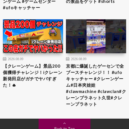
ンゲーム #ゲームセンター
の景品をゲット #shorts
#ufoキャッチャー
2026.08.09
2026.08.09
【クレーンゲーム】景品200
京都に爆誕したゲーセンで全
個獲得チャレンジ！iクレーン
ブースチャレンジ！！ #ufo
新発田店がガチでヤバすぎ
キャッチャー #クレーンゲー
た！🔥
ム#日本夾娃娃
#clawmachine #clawclan#ク
レーンプラネット久世#クレ
ーンプラネット
Back to Top