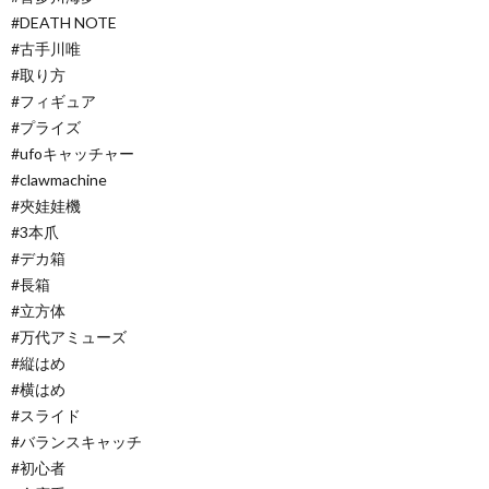
#DEATH NOTE
#古手川唯
#取り方
#フィギュア
#プライズ
#ufoキャッチャー
#clawmachine
#夾娃娃機
#3本爪
#デカ箱
#長箱
#立方体
#万代アミューズ
#縦はめ
#横はめ
#スライド
#バランスキャッチ
#初心者