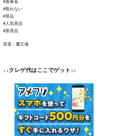
#倉庫系
#取れない
#景品
#人気景品
#新景品
音楽：魔王魂
↓↓クレゲ代はここでゲット↓↓