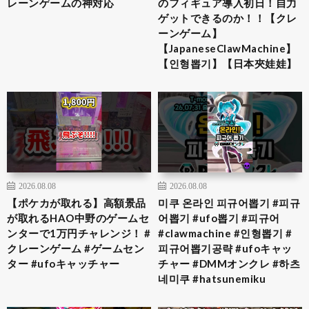
レーンゲームの神対応
のフィギュア導入初日！自力
ゲットできるのか！！【クレ
ーンゲーム】
【JapaneseClawMachine】
【인형뽑기】【日本夾娃娃】
2026.08.08
2026.08.08
【ポケカが取れる】高額景品
미쿠 온라인 피규어뽑기 #피규
が取れるHAO中野のゲームセ
어뽑기 #ufo뽑기 #피규어
ンターで1万円チャレンジ！ #
#clawmachine #인형뽑기 #
クレーンゲーム #ゲームセン
피규어뽑기공략 #ufoキャッ
ター #ufoキャッチャー
チャー #DMMオンクレ #하츠
네미쿠 #hatsunemiku