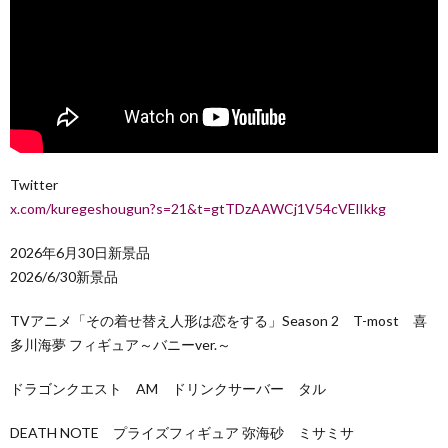
Twitter
x.com/kuregeshougun?s=21&t=gtTDzAAWCj1V54cVElIkkg
2026年6月30日新景品
2026/6/30新景品
TVアニメ「その着せ替え人形は恋をする」Season 2 T-most 喜
多川海夢 フィギュア～バニーver.～
ドラゴンクエスト AM ドリンクサーバー タル
DEATH NOTE プライズフィギュア 弥海砂 ミサミサ