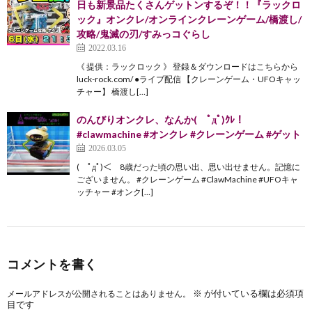
日も新景品たくさんゲットンするぞ！！『ラックロ
ック』オンクレ/オンラインクレーンゲーム/橋渡し/
攻略/鬼滅の刃/すみっコぐらし
2022.03.16
《 提供：ラックロック 》 登録＆ダウンロードはこちらから
luck-rock.com/ ●ライブ配信 【クレーンゲーム・UFOキャッ
チャー】 橋渡し[…]
のんびりオンクレ、なんか( ﾟдﾟ)ｸﾚ！
#clawmachine #オンクレ #クレーンゲーム #ゲット
2026.03.05
( ﾟдﾟ)＜ 8歳だった頃の思い出、思い出せません。記憶に
ございません。 #クレーンゲーム #ClawMachine #UFOキャ
ッチャー #オンク[…]
コメントを書く
※
が付いている欄は必須項
メールアドレスが公開されることはありません。
目です