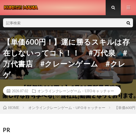
【単価600円！】運に勝るスキルは存
在しないってコト！！ #万代泉 #
万代書店 #クレーンゲーム #クレ
ゲ
2026.07.02
オンラインクレーンゲーム・UFOキャッチャー
オンラインクレーンゲーム・UFOキャッチャー
【単価600
HOME
PR