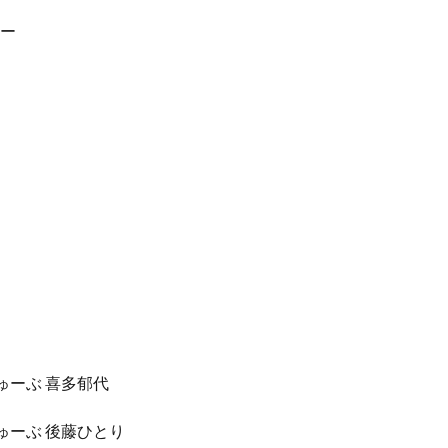
.ー
ゅーぶ 喜多郁代
ゅーぶ 後藤ひとり