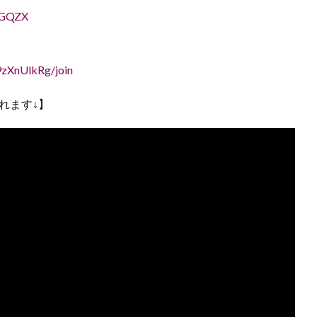
JGQZX
zXnUlkRg/join
れます↓】