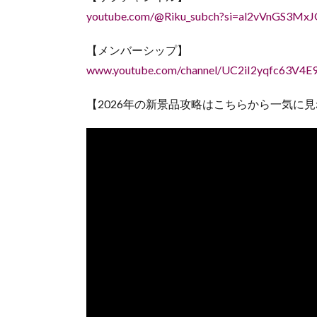
youtube.com/@Riku_subch?si=al2vVnGS3Mx
【メンバーシップ】
www.youtube.com/channel/UC2iI2yqfc63V4E9
【2026年の新景品攻略はこちらから一気に見