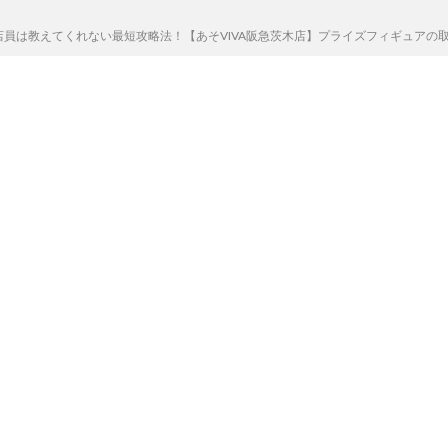
店員は教えてくれない最短攻略法！【あそVIVA阪急茨木店】プライズフィギュアの