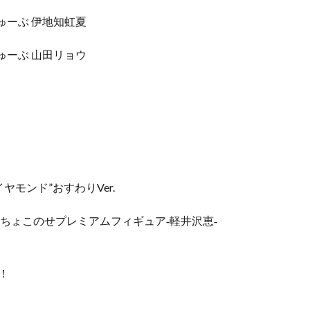
ゅーぶ 伊地知虹夏
ゅーぶ 山田リョウ
イヤモンド”おすわりVer.
ちょこのせプレミアムフィギュア‐軽井沢恵‐
！