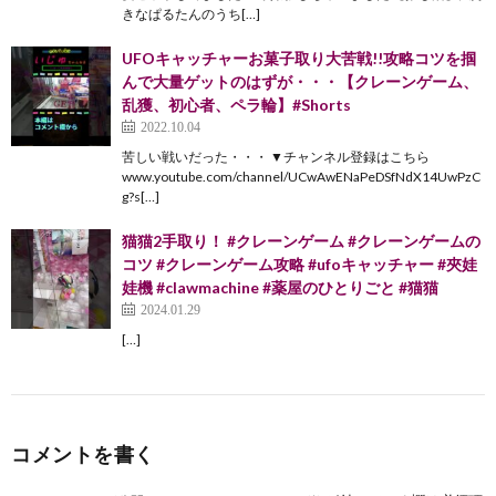
きなぱるたんのうち[…]
UFOキャッチャーお菓子取り大苦戦!!攻略コツを掴
んで大量ゲットのはずが・・・【クレーンゲーム、
乱獲、初心者、ペラ輪】#Shorts
2022.10.04
苦しい戦いだった・・・ ▼チャンネル登録はこちら
www.youtube.com/channel/UCwAwENaPeDSfNdX14UwPzC
g?s[…]
猫猫2手取り！ #クレーンゲーム #クレーンゲームの
コツ #クレーンゲーム攻略 #ufoキャッチャー #夾娃
娃機 #clawmachine #薬屋のひとりごと #猫猫
2024.01.29
[…]
コメントを書く