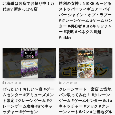
北海道は各所でお祭り中！万
勝利の女神：NIKKE ぬーどる
代Bivi新さっぽろ店
ストッパーフィギュアーバイ
パー シャイン・オブ・ラブー
#クレーンゲーム #ゲームセン
ター #初心者 #ufoキャッチャ
ー #攻略 #ベネクス川越
#nikke
2026.08.08
2026.08.08
ぜったい！おしい〜😅 #ゲー
クレーンマート一宮店 ご当地
ムセンター #アミューズメン
パン取ってみた！ #クレーン
ト限定 #クレーンゲーム #ク
ゲーム #ゲームセンター #ufo
レーンゲーム攻略 #ufoキャ
キャッチャー #フック #クレ
ッチャー #ゲーセン
ーンマート#パン #ご当地グル