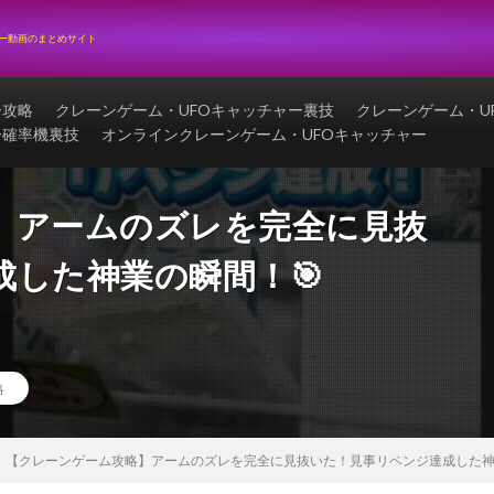
ャー動画のまとめサイト
ー攻略
クレーンゲーム・UFOキャッチャー裏技
クレーンゲーム・U
ー確率機裏技
オンラインクレーンゲーム・UFOキャッチャー
】アームのズレを完全に見抜
した神業の瞬間！🎯
略
【クレーンゲーム攻略】アームのズレを完全に見抜いた！見事リベンジ達成した神業の瞬