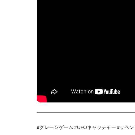
━━━━━━━━━━━━━━━━━━━━
#クレーンゲーム #UFOキャッチャー #リベン