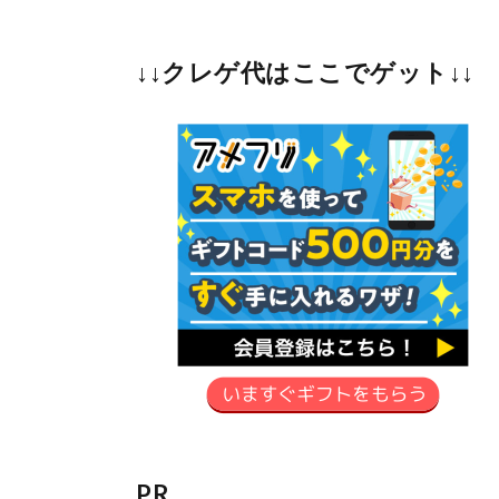
↓↓クレゲ代はここでゲット↓↓
PR