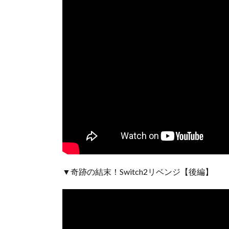
▼奇跡の結末！Switch2リベンジ【後編】