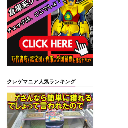
クレゲマニア人気ランキング