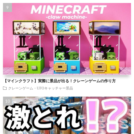
【マインクラフト】実際に景品が出る！クレーンゲームの作り方
クレーンゲーム・UFOキャッチャー景品