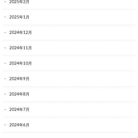
2025年2月
2025年1月
2024年12月
2024年11月
2024年10月
2024年9月
2024年8月
2024年7月
2024年6月