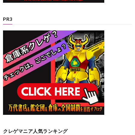
PR3
クレゲマニア人気ランキング