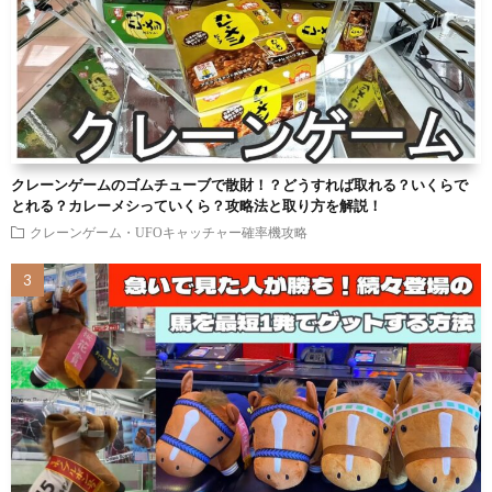
クレーンゲームのゴムチューブで散財！？どうすれば取れる？いくらで
とれる？カレーメシっていくら？攻略法と取り方を解説！
クレーンゲーム・UFOキャッチャー確率機攻略