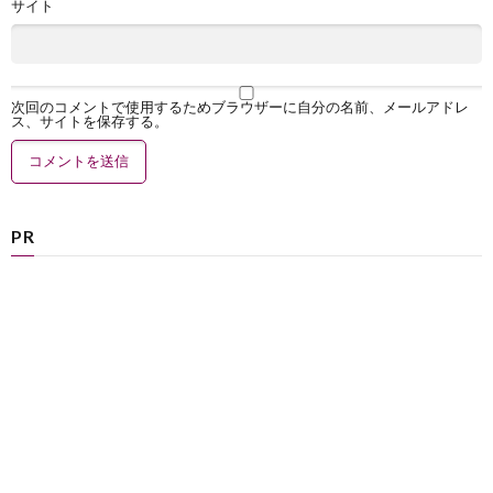
サイト
次回のコメントで使用するためブラウザーに自分の名前、メールアドレ
ス、サイトを保存する。
PR