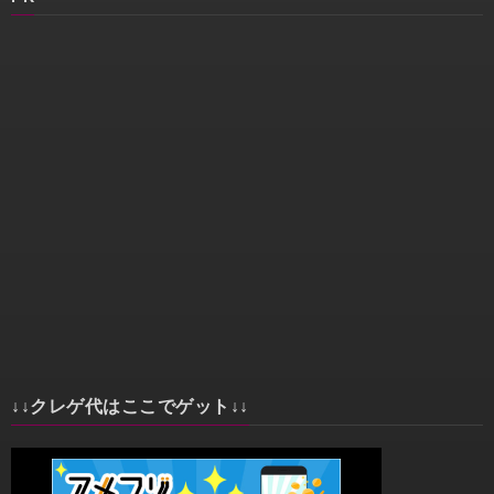
↓↓クレゲ代はここでゲット↓↓