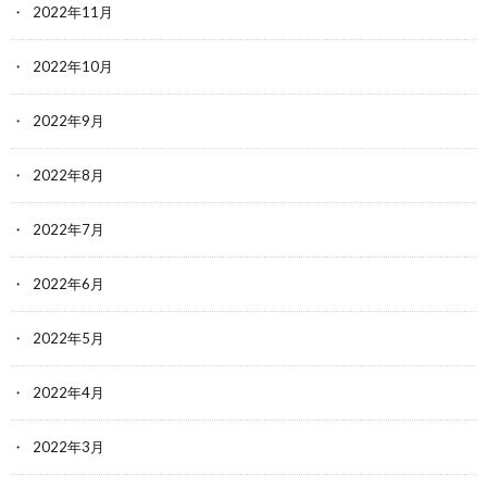
2022年11月
2022年10月
2022年9月
2022年8月
2022年7月
2022年6月
2022年5月
2022年4月
2022年3月