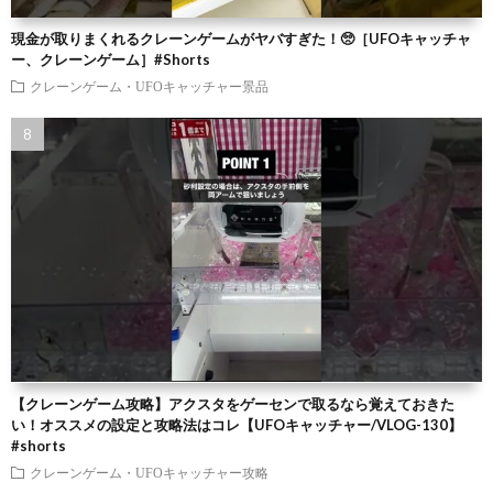
現金が取りまくれるクレーンゲームがヤバすぎた！🥺［UFOキャッチャ
ー、クレーンゲーム］#Shorts
クレーンゲーム・UFOキャッチャー景品
【クレーンゲーム攻略】アクスタをゲーセンで取るなら覚えておきた
い！オススメの設定と攻略法はコレ【UFOキャッチャー/VLOG-130】
#shorts
クレーンゲーム・UFOキャッチャー攻略