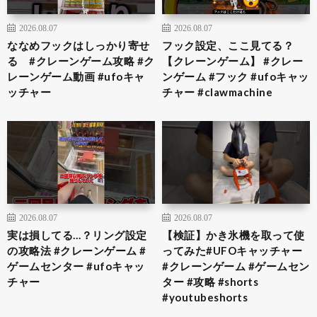
2026.08.07
2026.08.07
ななめフックはしっかり寄せ
フック設定、ここ見てる？
る #クレーンゲーム攻略 #ク
【クレーンゲーム】 #クレー
レーンゲーム動画 #ufoキャ
ンゲーム #フック #ufoキャッ
ッチャー
チャー #clawmachine
2026.08.07
2026.08.07
実は損してる…？リング設定
【検証】かき氷機を取って使
の攻略法 #クレーンゲーム #
ってみた#UFOキャッチャー
ゲームセンター #ufoキャッ
#クレーンゲーム #ゲームセン
チャー
ター #攻略 #shorts
#youtubeshorts