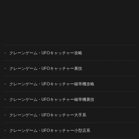
カテゴリー
クレーンゲーム・UFOキャッチャー攻略
クレーンゲーム・UFOキャッチャー裏技
クレーンゲーム・UFOキャッチャー確率機攻略
クレーンゲーム・UFOキャッチャー確率機裏技
クレーンゲーム・UFOキャッチャー大手系
クレーンゲーム・UFOキャッチャー小型店系