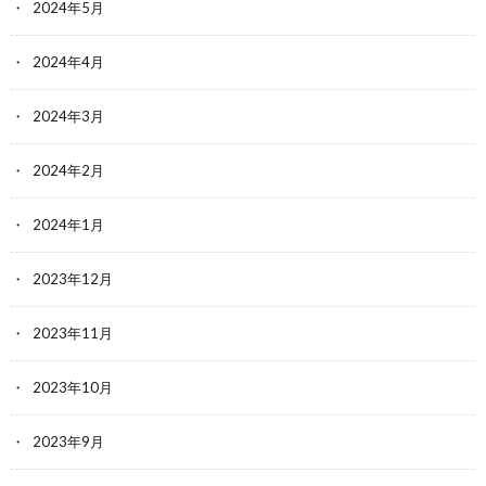
2024年5月
2024年4月
2024年3月
2024年2月
2024年1月
2023年12月
2023年11月
2023年10月
2023年9月