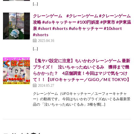
[…]
クレーンゲーム #クレーンゲーム #クレーンゲーム
攻略 #ufoキャッチャー #100円娯楽 #伊東市 #伊東温
泉 #short #shorts #ufoキャッチャー #10short
#shorts
2025.04.16
[…]
【鬼ヤバ設定に注意】ちいかわクレーンゲーム 最新
プライズ！ 泣いちゃったぬいぐるみ 獲得まで幾
らかかった？ 4店舗調査！今回はマジで気をつけ
て！！【UFOキャッチャー／GiGO／M E TOKYO】
2024.05.27
クレーンゲーム（UFOキャッチャー／ユーフォーキャチャ
ー）の動画です。 今回はちいかわプライズぬいぐるみ最新景
品の 「泣いちゃったぬいぐるみ」3種を獲[…]