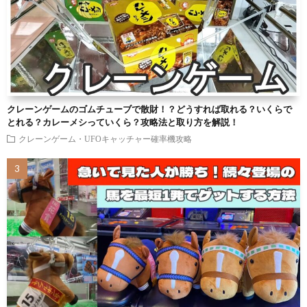
クレーンゲームのゴムチューブで散財！？どうすれば取れる？いくらで
とれる？カレーメシっていくら？攻略法と取り方を解説！
クレーンゲーム・UFOキャッチャー確率機攻略