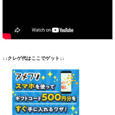
↓↓クレゲ代はここでゲット↓↓