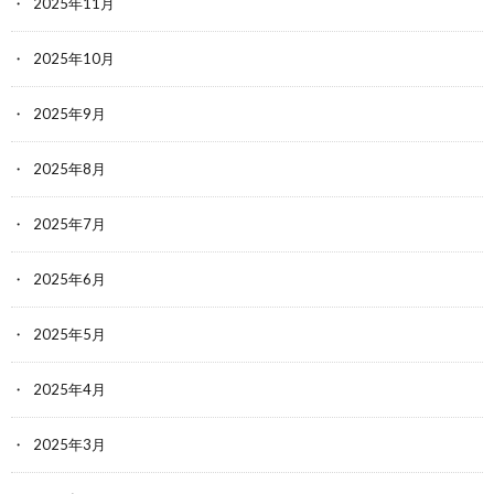
2025年11月
2025年10月
2025年9月
2025年8月
2025年7月
2025年6月
2025年5月
2025年4月
2025年3月