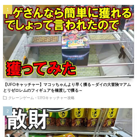
【UFOキャッチャー】マコッちゃんより早く獲る～ダイの大冒険マアム
とリゼロレムのフィギュアを橋渡しで獲る～
クレーンゲーム・UFOキャッチャー攻略