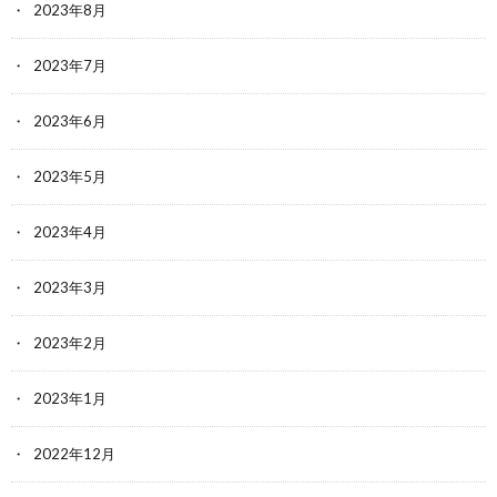
2023年8月
2023年7月
2023年6月
2023年5月
2023年4月
2023年3月
2023年2月
2023年1月
2022年12月