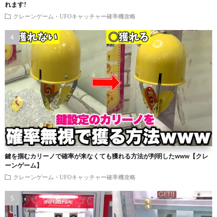
れます!
クレーンゲーム・UFOキャッチャー確率機攻略
鍵を掴むカリーノで確率が来なくても獲れる方法が判明したwww【クレ
ーンゲーム】
クレーンゲーム・UFOキャッチャー確率機攻略