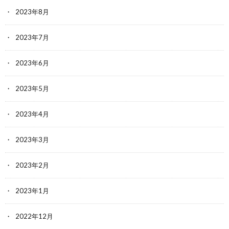
2023年8月
2023年7月
2023年6月
2023年5月
2023年4月
2023年3月
2023年2月
2023年1月
2022年12月