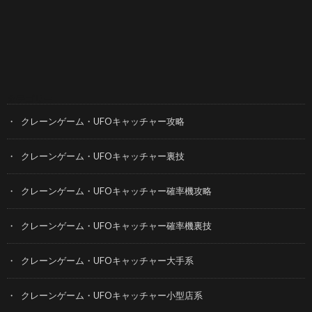
カテゴリー
クレーンゲーム・UFOキャッチャー攻略
クレーンゲーム・UFOキャッチャー裏技
クレーンゲーム・UFOキャッチャー確率機攻略
クレーンゲーム・UFOキャッチャー確率機裏技
クレーンゲーム・UFOキャッチャー大手系
クレーンゲーム・UFOキャッチャー小型店系