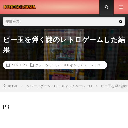
ビー玉を弾く謎のレトロゲームした結
果
2026.06.28
クレーンゲーム・UFOキャッチャーレトロ
クレーンゲーム・UFOキャッチャーレトロ
ビー玉を弾く謎
HOME
PR