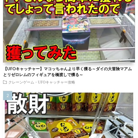
【UFOキャッチャー】マコッちゃんより早く獲る～ダイの大冒険マアム
とリゼロレムのフィギュアを橋渡しで獲る～
クレーンゲーム・UFOキャッチャー攻略