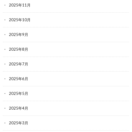
2025年11月
2025年10月
2025年9月
2025年8月
2025年7月
2025年6月
2025年5月
2025年4月
2025年3月