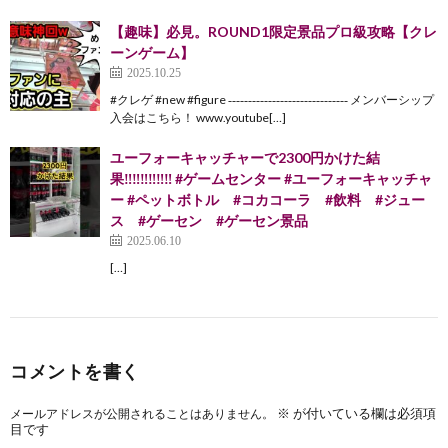
【趣味】必見。ROUND1限定景品プロ級攻略【クレ
ーンゲーム】
2025.10.25
#クレゲ #new #figure ‐‐‐‐‐‐‐‐‐‐‐‐‐‐‐‐‐‐‐‐‐‐‐‐‐‐‐‐‐‐ メンバーシップ
入会はこちら！ www.youtube[…]
ユーフォーキャッチャーで2300円かけた結
果‼︎‼︎‼︎‼︎‼︎‼︎ #ゲームセンター #ユーフォーキャッチャ
ー #ペットボトル #コカコーラ #飲料 #ジュー
ス #ゲーセン #ゲーセン景品
2025.06.10
[…]
コメントを書く
※
が付いている欄は必須項
メールアドレスが公開されることはありません。
目です