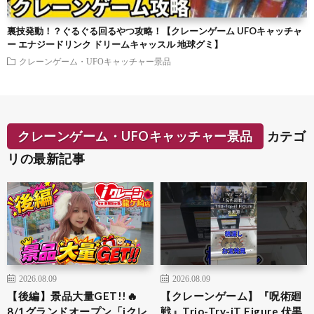
裏技発動！？ぐるぐる回るやつ攻略！【クレーンゲーム UFOキャッチャ
ー エナジードリンク ドリームキャッスル 地球グミ】
クレーンゲーム・UFOキャッチャー景品
クレーンゲーム・UFOキャッチャー景品
カテゴ
リの最新記事
2026.08.09
2026.08.09
【後編】景品大量GET!!🔥
【クレーンゲーム】『呪術廻
8/1グランドオープン「iクレ
戦』Trio-Try-iT Figure 伏黒