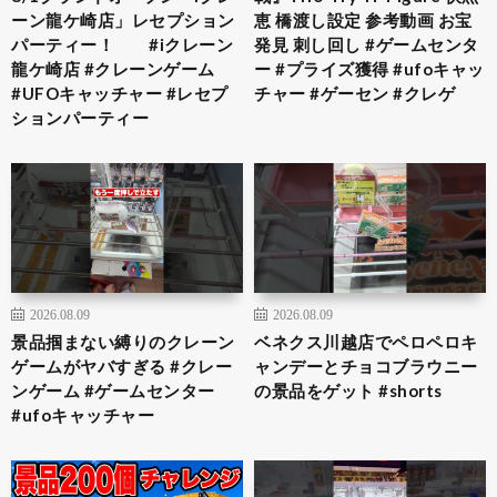
ーン龍ケ崎店」レセプション
恵 橋渡し設定 参考動画 お宝
パーティー！ #iクレーン
発見 刺し回し #ゲームセンタ
龍ケ崎店 #クレーンゲーム
ー #プライズ獲得 #ufoキャッ
#UFOキャッチャー #レセプ
チャー #ゲーセン #クレゲ
ションパーティー
2026.08.09
2026.08.09
景品掴まない縛りのクレーン
ベネクス川越店でペロペロキ
ゲームがヤバすぎる #クレー
ャンデーとチョコブラウニー
ンゲーム #ゲームセンター
の景品をゲット #shorts
#ufoキャッチャー