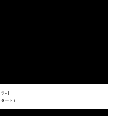
ラ⇩】
スタート）