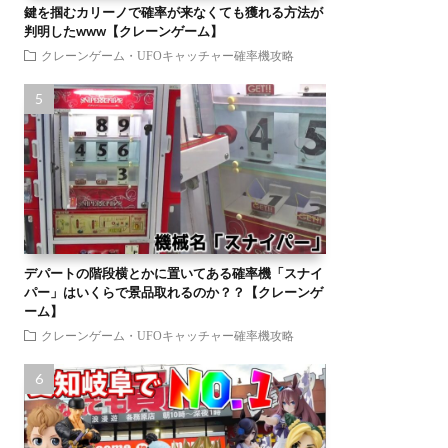
鍵を掴むカリーノで確率が来なくても獲れる方法が
判明したwww【クレーンゲーム】
クレーンゲーム・UFOキャッチャー確率機攻略
デパートの階段横とかに置いてある確率機「スナイ
パー」はいくらで景品取れるのか？？【クレーンゲ
ーム】
クレーンゲーム・UFOキャッチャー確率機攻略