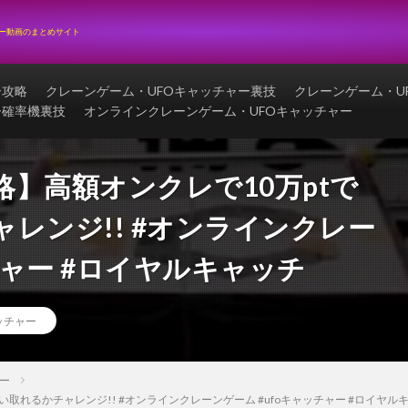
ャー動画のまとめサイト
ー攻略
クレーンゲーム・UFOキャッチャー裏技
クレーンゲーム・U
ー確率機裏技
オンラインクレーンゲーム・UFOキャッチャー
】高額オンクレで10万ptで
レンジ!! #オンラインクレー
チャー #ロイヤルキャッチ
ッチャー
ー
取れるかチャレンジ!! #オンラインクレーンゲーム #ufoキャッチャー #ロイヤル