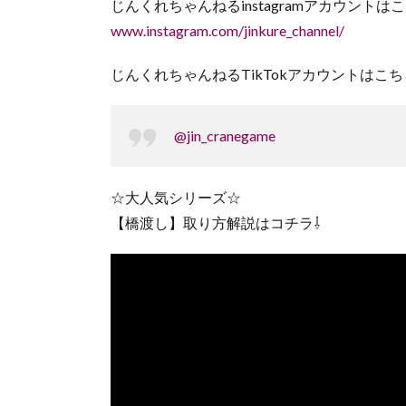
じんくれちゃんねるinstagramアカウントはこ
www.instagram.com/jinkure_channel/
じんくれちゃんねるTikTokアカウントはこち
@jin_cranegame
☆大人気シリーズ☆
【橋渡し】取り方解説はコチラ⇩