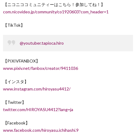
【ニコニココミュニティーはこちら！参加してね！】
com.nicovideo.jp/community/co1920603?com_header=1
【TikTok】
@youtuber.tapioca.hiro
【PIXIVFANBOX】
www.pixiv.net/fanbox/creator/9411036
【インスタ】
www.instagram.com/hiroyasu4412/
【Twitter】
twitter.com/HIROYASU4412?lang=ja
【Facebook】
www.facebook.com/hiroyasu.ichihashi.9