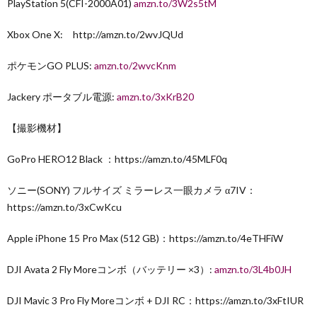
PlayStation 5(CFI-2000A01)
amzn.to/3W2s5tM
Xbox One X: http://amzn.to/2wvJQUd
ポケモンGO PLUS:
amzn.to/2wvcKnm
Jackery ポータブル電源:
amzn.to/3xKrB20
【撮影機材】
GoPro HERO12 Black ：https://amzn.to/45MLF0q
ソニー(SONY) フルサイズ ミラーレス一眼カメラ α7IV：
https://amzn.to/3xCwKcu
Apple iPhone 15 Pro Max (512 GB)：https://amzn.to/4eTHFiW
DJI Avata 2 Fly Moreコンボ（バッテリー ×3）:
amzn.to/3L4b0JH
DJI Mavic 3 Pro Fly Moreコンボ + DJI RC：https://amzn.to/3xFtIUR