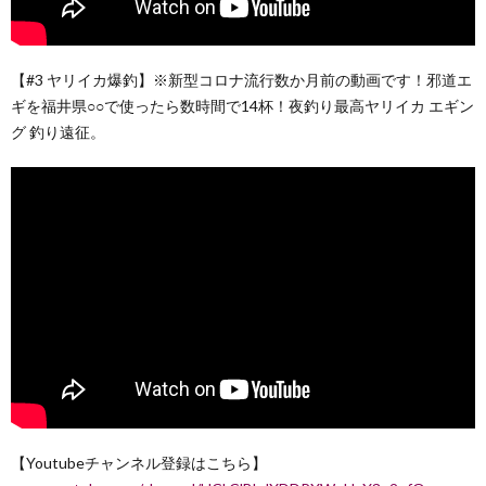
【#3 ヤリイカ爆釣】※新型コロナ流行数か月前の動画です！邪道エ
ギを福井県○○で使ったら数時間で14杯！夜釣り最高ヤリイカ エギン
グ 釣り遠征。
【Youtubeチャンネル登録はこちら】