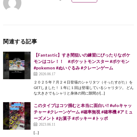
関連する記事
【Fantastic】すき間狙いの練習にぴったりなポケ
モンはコレ！！ #ポケットモンスター #ポケモン
#pokemon #ぬいぐるみ #クレーンゲーム
2026.06.17
２０２５年７月２４日登場のシャリタツ（そったすがた）を
GETしました！ １年に１回は登場しているシャリタツ。 どん
な大きさでもシャリと身体の間に隙間が[…]
このタイプはコツ掴むと本当に面白い‼️ #ufoキャッ
チャー #クレーンゲーム #確率無視 #確率機 #アミュ
ーズメント #お菓子 #ポッキー #トッポ
2023.06.11
[…]