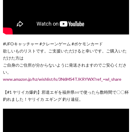
#UFOキャッチャー #クレーンゲーム #ポケモンカード
欲しいものリストです。ご支援いただけると幸いです。ご購入いた
だけた方は
ご自身のご住所が分からないように発送されますのでご安心くださ
い。
www.amazon.jp/hz/wishlist/ls/3N6MS4TJKRYWX?ref_=wl_share
【#1 ヤリイカ爆釣】邪道エギを福井県○○で使ったら数時間で〇〇杯
釣れました！ヤリイカ エギング 釣り遠征。