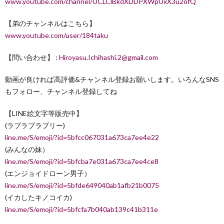
www.youtube.com/channel/UCLClBkdXDDPXWpUxX3u2ofQ
【弟のチャンネルはこちら】
www.youtube.com/user/184taku
【問い合わせ】 :
Hiroyasu.Ichihashi.2@gmail.com
動画が良ければ高評価&チャンネル登録お願いします。いろんなSNS
もフォロー、チャンネル登録してね
【LINE絵文字等販売中】
(ラブラブラブリー)
line.me/S/emoji/?id=5bfcc067031a673ca7ee4e22
(みんなの妹）
line.me/S/emoji/?id=5bfcba7e031a673ca7ee4ce8
(エンジョイドローン男子）
line.me/S/emoji/?id=5bfde649040ab1afb21b0075
(イカしたキノコイカ)
line.me/S/emoji/?id=5bfcfa7b040ab139c41b311e