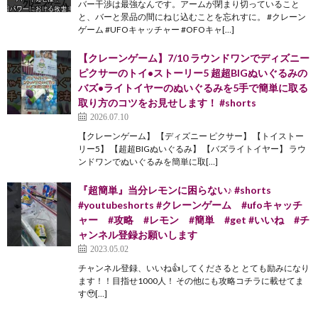
バー干渉は最強なんです。アームが閉まり切っていること
と、バーと景品の間にねじ込むことを忘れすに。 #クレーン
ゲーム #UFOキャッチャー #OFOキャ[…]
【クレーンゲーム】7/10 ラウンドワンでディズニー
ピクサーのトイ•ストーリー5 超超BIGぬいぐるみの
バズ•ライトイヤーのぬいぐるみを5手で簡単に取る
取り方のコツをお見せします！ #shorts
2026.07.10
【クレーンゲーム】 【ディズニー ピクサー】 【トイストー
リー5】 【超超BIGぬいぐるみ】 【バズライトイヤー】 ラウ
ンドワンでぬいぐるみを簡単に取[…]
『超簡単』当分レモンに困らない♪ #shorts
#youtubeshorts #クレーンゲーム #ufoキャッチ
ャー #攻略 #レモン #簡単 #get #いいね #チ
ャンネル登録お願いします
2023.05.02
チャンネル登録、いいね👍してくださると とても励みになり
ます！！目指せ1000人！ その他にも攻略コチラに載せてま
す🥹[…]