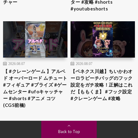
チャー
ター #攻略 #shorts
#youtubeshorts
2026.08.07
2026.08.07
【 #クレーンゲーム 】アルベ
【ベネクス川越】ちいかわオ
ド オーバーロード ムチュート
ーロラビーチバッグのフック
#フィギュア #プライズ #ゲー
設定をガチ攻略！正解はこれ
ムセンター #ufoキャッチャ
だ【ももくま】 #フック設定
ー #shorts #アニメ コツ
#クレーンゲーム #攻略
(CGS前橋)
Back to Top