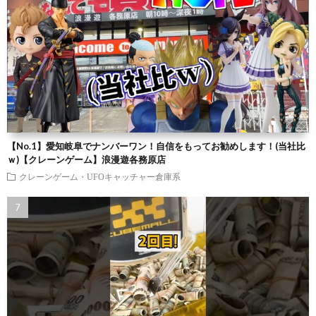
【No.1】愛知岐阜でナンバーワン！自信をもってお勧めします！(当社比
ｗ)【クレーンゲーム】浪漫遊各務原店
クレーンゲーム・UFOキャッチャー倉庫系