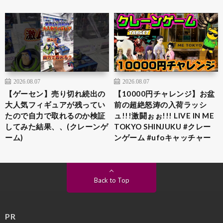
2026.08.07
2026.08.07
【ゲーセン】売り切れ続出の
【10000円チャレンジ】お盆
大人気フィギュアが残ってい
前の超絶怒涛の入荷ラッシ
たので自力で取れるのか検証
ュ!!!激闘ぉぉ!!! LIVE IN ME
してみた結果、、(クレーンゲ
TOKYO SHINJUKU #クレー
ーム)
ンゲーム #ufoキャッチャー
Back to Top
PR