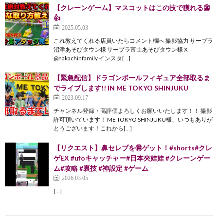
【クレーンゲーム】マスコットはこの技で獲れる👺
👍
2025.05.03
これ教えてくれる店員いたらコメント欄へ 撮影協力 サープラ
沼津あそびタウン様 サープラ富士あそびタウン様 X
@nakachinfamily インスタ[…]
【緊急配信】ドラゴンボールフィギュア全部取るま
でライブします!! IN ME TOKYO SHINJUKU
2023.09.17
チャンネル登録・高評価よろしくお願いいたします！！ 撮影
許可頂いています！ ME TOKYO SHINJUKU様、いつもありが
とうございます！これから[…]
【リクエスト】鼻セレブを🉐ゲット！#shorts#クレ
ゲEX #ufoキャッチャー#日本夾娃娃 #クレーンゲー
ム#攻略 #裏技 #神設定 #ゲーム
2026.03.05
[…]