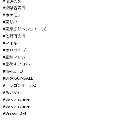
#鬼滅の刃
#煉獄杏寿郎
#ポケモン
#東リべ
#東京卐リベンジャーズ
#佐野万次郎
#マイキー
#ホロライブ
#宝鐘マリン
#星街すいせい
#NARUTO
#DRAGONBALL
#ドラゴンボールZ
#ちいかわ
#claw machine
#claw machine
#Dragon Ball