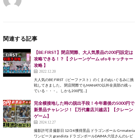
関連する記事
【BE:FIRST】閉店間際、大人気景品の200円設定は
攻略できる！？【 クレーンゲーム ufoキャッチャー
攻略 】
2022.12.20
大人気のBE:FIRST（ビーファスト）のくまのぬいぐるみに挑
戦してきました。 閉店間際でもMANATO以外全員部の残っ
ている・・・。 しかも200円[…]
完全横接地した時の脱出手段！今年最後の5000円で
新景品チャレンジ！【万代書店川越店】【クレーン
ゲーム】
2024.12.27
撮影許可済 撮影日 12/24 獲得景品 ドラゴンボール G×materia
ワンピース grandista ドラゴンボールDAIMA 六弦さんのレビ