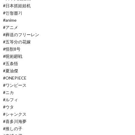
#日本抓娃娃机
#인형뽑기
#anime
#アニメ
#葬送のフリーレン
#五等分の花嫁
#怪獣8号
#呪術廻戦
#五条悟
#夏油傑
#ONEPIECE
#ワンピース
#ニカ
#ルフィ
#ウタ
#シャンクス
#喜多川海夢
#推しの子