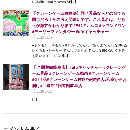
NCS different Heaven &E[…]
【クレーンゲーム攻略法】同じ景品ならどの台でも
同じだろ！その考え間違いです。これ見れば、どち
らが激甘かわかります #961 #ナムコ #ラウンドワン
#モーリーファンタジー #ufoキャッチャー
2025.03.19
●ポケモン キモリ ●ちいかわ てんし♡あくま てんしなBIGぬ
いぐるみ ●シーサー てんし♡あくま てんしなBIGぬいぐるみ
を狙います。 #ROU[…]
【📍 回遊館岐阜店】#ufoキャッチャー #クレーンゲ
ーム景品 #クレーンゲーム動画 #クレーンゲーム
#GET品#クレーンゲーム攻略#夾娃娃店#和室からお
届け#回遊館 #回遊館岐阜店
2026.07.20
[…]
コメントを書く