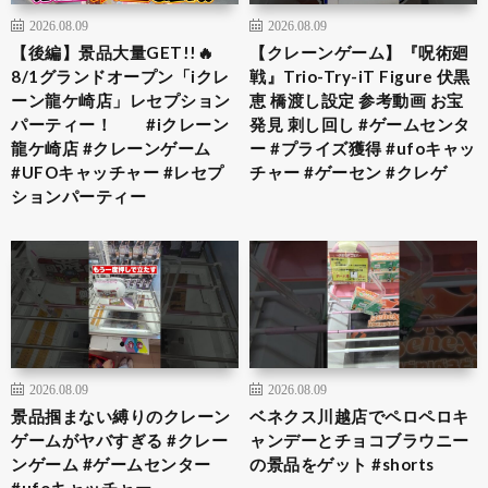
2026.08.09
2026.08.09
【後編】景品大量GET!!🔥
【クレーンゲーム】『呪術廻
8/1グランドオープン「iクレ
戦』Trio-Try-iT Figure 伏黒
ーン龍ケ崎店」レセプション
恵 橋渡し設定 参考動画 お宝
パーティー！ #iクレーン
発見 刺し回し #ゲームセンタ
龍ケ崎店 #クレーンゲーム
ー #プライズ獲得 #ufoキャッ
#UFOキャッチャー #レセプ
チャー #ゲーセン #クレゲ
ションパーティー
2026.08.09
2026.08.09
景品掴まない縛りのクレーン
ベネクス川越店でペロペロキ
ゲームがヤバすぎる #クレー
ャンデーとチョコブラウニー
ンゲーム #ゲームセンター
の景品をゲット #shorts