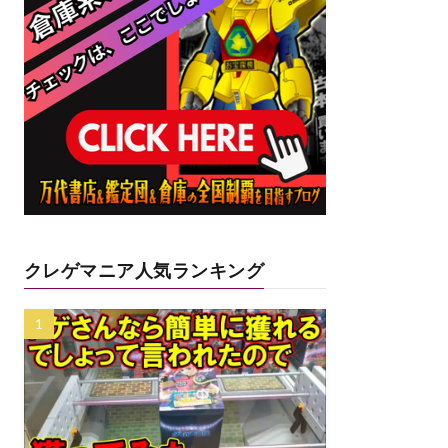
クレゲマニア人気ランキング