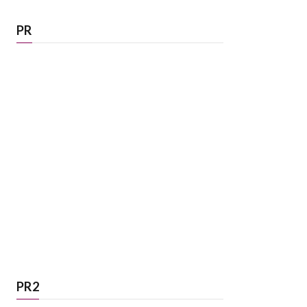
PR
PR2