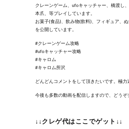
クレーンゲーム、ufoキャッチャー、橋渡し
本爪、等プレイしています。
お菓子(食品)、飲み物(飲料)、フィギュア、
を公開しています。
#クレーンゲーム攻略
#ufoキャッチャー攻略
#キャロム
#キャロム所沢
どんどんコメントをして頂きたいです。極力
今後も多数の動画を配信しますので、どうぞ
↓↓クレゲ代はここでゲット↓↓