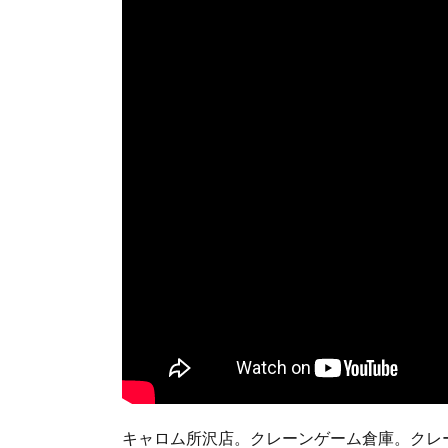
キャロム所沢店。クレーンゲーム倉庫。クレ