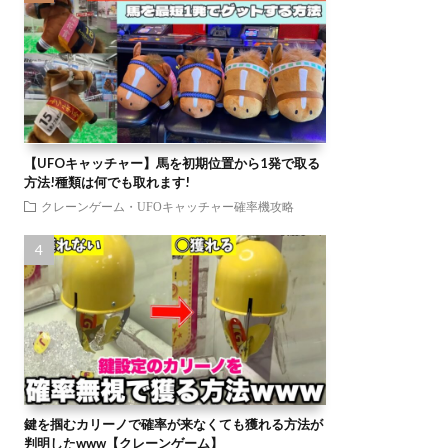
【UFOキャッチャー】馬を初期位置から1発で取る
方法!種類は何でも取れます!
クレーンゲーム・UFOキャッチャー確率機攻略
鍵を掴むカリーノで確率が来なくても獲れる方法が
判明したwww【クレーンゲーム】