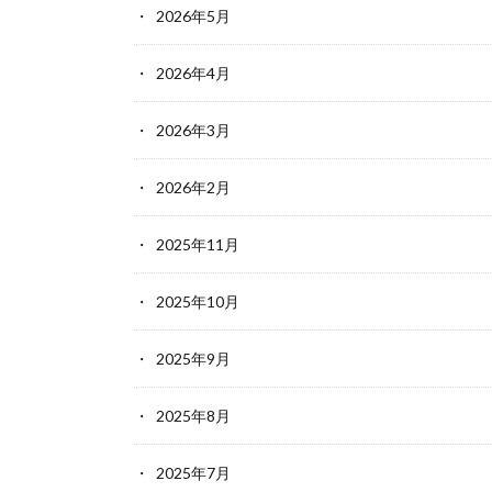
2026年5月
2026年4月
2026年3月
2026年2月
2025年11月
2025年10月
2025年9月
2025年8月
2025年7月