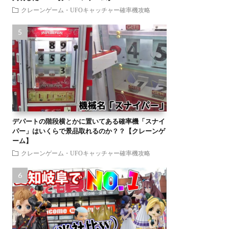
クレーンゲーム・UFOキャッチャー確率機攻略
デパートの階段横とかに置いてある確率機「スナイ
パー」はいくらで景品取れるのか？？【クレーンゲ
ーム】
クレーンゲーム・UFOキャッチャー確率機攻略