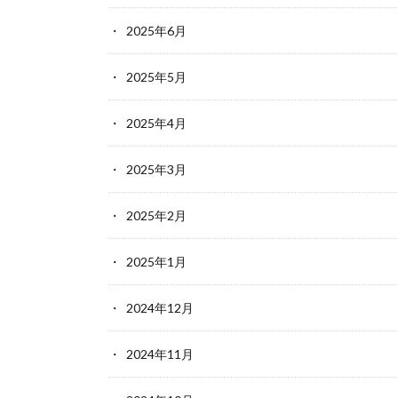
2025年6月
2025年5月
2025年4月
2025年3月
2025年2月
2025年1月
2024年12月
2024年11月