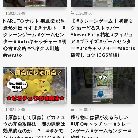
2026.08.06
2026.08.06
NARUTO ナルト 疾風伝 忍界
【 #クレーンゲーム 】初音ミ
造形列伝 うずまきナルト #
ク ぬーどるストッパー
クレーンゲーム #ゲームセン
Flower Fairy 桔梗 #フィギュ
ター # #ufoキャッチャー #初
ア #プライズ #ゲームセンタ
心者 #攻略 #ベネクス川越
ー #ufoキャッチャー #shorts
#naruto
橋渡し コツ (CGS前橋)
2026.08.06
2026.08.06
【原点にして頂点】ピカチュ
残り物には福があるらしい
ウの完全攻略法！腕の隙間は
#UFOキャッチャー #クレー
効果的なのか！？ #ポケモ
ンゲーム #ゲームセンター #
ン #pokemon #ぬいぐるみ #
攻略 #shorts