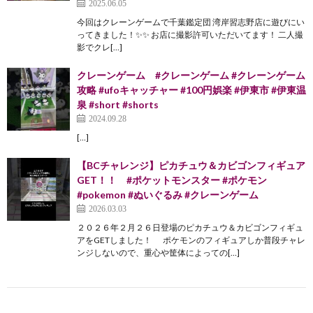
2025.06.05
今回はクレーンゲームで千葉鑑定団 湾岸習志野店に遊びにい
ってきました！✨✨ お店に撮影許可いただいてます！ 二人撮
影でクレ[…]
クレーンゲーム #クレーンゲーム #クレーンゲーム
攻略 #ufoキャッチャー #100円娯楽 #伊東市 #伊東温
泉 #short #shorts
2024.09.28
[…]
【BCチャレンジ】ピカチュウ＆カビゴンフィギュア
GET！！ #ポケットモンスター #ポケモン
#pokemon #ぬいぐるみ #クレーンゲーム
2026.03.03
２０２６年２月２６日登場のピカチュウ＆カビゴンフィギュ
アをGETしました！ ポケモンのフィギュアしか普段チャレ
ンジしないので、重心や筐体によっての[…]