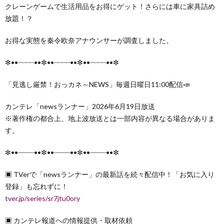
クレーンゲームで生活用品をお得にゲット！さらには車に家具詰め
放題！？
お得な実態を秦令欧奈アナウンサーが調査しました。
✼••┈┈┈┈••✼••┈┈┈┈••✼••┈┈┈┈••✼
「見逃し厳禁！おっカネ～NEWS」毎週日曜日11:00配信📣
カンテレ「newsランナー」2026年6月19日放送
※著作権の都合上、地上波放送とは一部内容が異なる場合がありま
す。
✼••┈┈┈┈••✼••┈┈┈┈••✼••┈┈┈┈••✼
▣ TVerで「newsランナー」の最新話を続々配信中！「お気に入り
登録」も忘れずに！
tver.jp/series/sr7jtu0ory
▣ カンテレ報道への情報提供・取材依頼