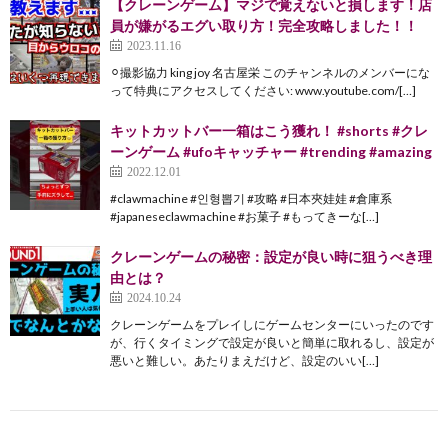
【クレーンゲーム】マジで覚えないと損します！店
員が嫌がるエグい取り方！完全攻略しました！！
2023.11.16
⚪︎撮影協力 king joy 名古屋栄 このチャンネルのメンバーにな
って特典にアクセスしてください: www.youtube.com/[…]
キットカットバー一箱はこう獲れ！ #shorts #クレ
ーンゲーム #ufoキャッチャー #trending #amazing
2022.12.01
#clawmachine #인형뽑기 #攻略 #日本夾娃娃 #倉庫系
#japaneseclawmachine #お菓子 #もってきーな[…]
クレーンゲームの秘密：設定が良い時に狙うべき理
由とは？
2024.10.24
クレーンゲームをプレイしにゲームセンターにいったのです
が、行くタイミングで設定が良いと簡単に取れるし、設定が
悪いと難しい。あたりまえだけど、設定のいい[…]