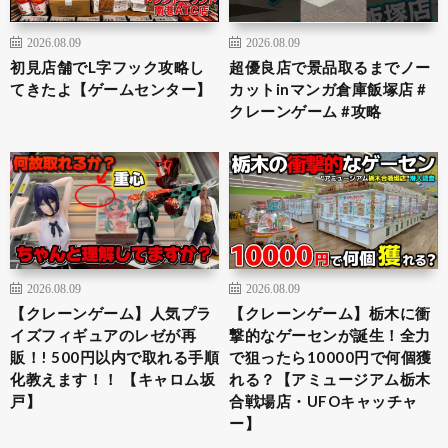
2026.08.09
2026.08.09
初見店舗でL字フック攻略し
超優良店で景品取るまでノー
てきたよ【ゲームセンター】
カットinマンガ倉庫飯塚店 #
クレーンゲーム #攻略
2026.08.09
2026.08.09
【クレーンゲーム】人気プラ
【クレーンゲーム】栃木に衝
イズフィギュアのレゼが再
撃的なゲーセンが誕生！全力
販！! 500円以内で取れる手順
で狙ったら10000円で何個獲
化教えます！！ 【キャロム坂
れる？【アミュージアム栃木
戸】
合戦場店・UFOキャッチャ
ー】