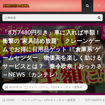
「8万7480円引き」車に入れば半額！
衝撃の”家具詰め放題” クレーンゲー
ムでお得に日用品ゲット！“倉庫系”ゲ
ームセンター 物価高を楽しく助ける
サービスとは？ 秦令欧奈｜おっカネ
～NEWS〈カンテレ〉
2026.06.24
クレーンゲーム・UFOキャッチャー倉庫系
クレーンゲーム・UFOキャッチャー倉庫系
「8万7480円
HOME