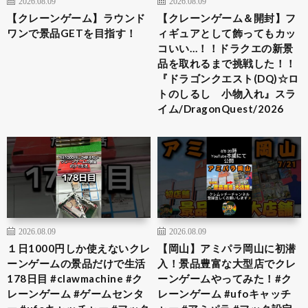
2026.08.09
2026.08.09
【クレーンゲーム】ラウンド
【クレーンゲーム＆開封】フ
ワンで景品GETを目指す！
ィギュアとして飾ってもカッ
コいい…！！ドラクエの新景
品を取れるまで挑戦した！！
『ドラゴンクエスト(DQ)☆ロ
トのしるし 小物入れ』スラ
イム/DragonQuest/2026
2026.08.09
2026.08.09
１日1000円しか使えないクレ
【岡山】アミパラ岡山に初潜
ーンゲームの景品だけで生活
入！景品豊富な大型店でクレ
178日目 #clawmachine #ク
ーンゲームやってみた！#ク
レーンゲーム #ゲームセンタ
レーンゲーム #ufoキャッチ