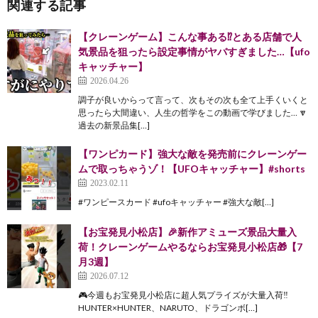
関連する記事
【クレーンゲーム】こんな事ある⁉︎とある店舗で人
気景品を狙ったら設定事情がヤバすぎました…【ufo
キャッチャー】
2026.04.26
調子が良いからって言って、次もその次も全て上手くいくと
思ったら大間違い、人生の哲学をこの動画で学びました… 🔽
過去の新景品集[…]
【ワンピカード】強大な敵を発売前にクレーンゲー
ムで取っちゃうゾ！【UFOキャッチャー】#shorts
2023.02.11
#ワンピースカード #ufoキャッチャー #強大な敵[…]
【お宝発見小松店】🎉新作アミューズ景品大量入
荷！クレーンゲームやるならお宝発見小松店🎁【7
月3週】
2026.07.12
🎮今週もお宝発見小松店に超人気プライズが大量入荷‼️
HUNTER×HUNTER、NARUTO、ドラゴンボ[…]