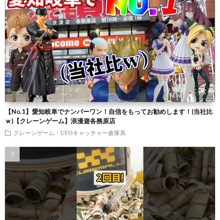
【No.1】愛知岐阜でナンバーワン！自信をもってお勧めします！(当社比
ｗ)【クレーンゲーム】浪漫遊各務原店
クレーンゲーム・UFOキャッチャー倉庫系