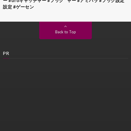
ー #ufoキャッチャー #フック
ャー #アミパラ #フック設定
設定 #ゲーセン
Back to Top
PR