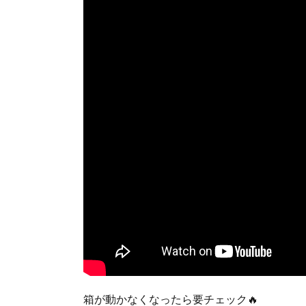
箱が動かなくなったら要チェック🔥