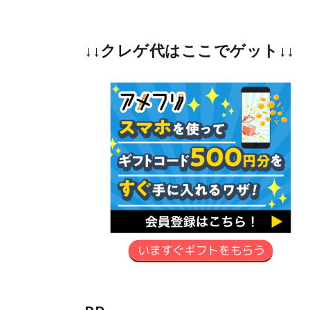
↓↓クレゲ代はここでゲット↓↓