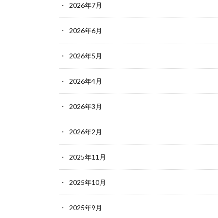
2026年7月
2026年6月
2026年5月
2026年4月
2026年3月
2026年2月
2025年11月
2025年10月
2025年9月