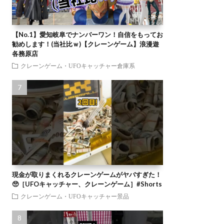
【No.1】愛知岐阜でナンバーワン！自信をもってお
勧めします！(当社比ｗ)【クレーンゲーム】浪漫遊
各務原店
クレーンゲーム・UFOキャッチャー倉庫系
現金が取りまくれるクレーンゲームがヤバすぎた！
🥺［UFOキャッチャー、クレーンゲーム］#Shorts
クレーンゲーム・UFOキャッチャー景品