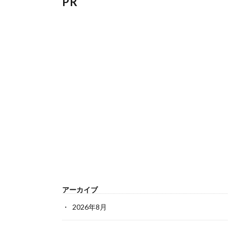
PR
アーカイブ
2026年8月