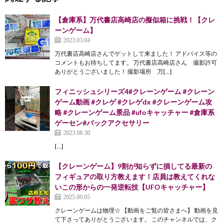
【倉庫系】万代書店高崎店の擬似箱に挑戦！【クレ
ーンゲーム】
2023.03.04
万代書店高崎店さんでゲットして来ました！ アドバイス等の
コメントもお待ちしてます。 万代書店高崎店さん 撮影許可
ありがとうございました！ 撮影場所 万[…]
フィニッシュシリーズ4#クレーンゲーム #クレーン
ゲーム動画 #クレゲ #クレゲdx #クレーンゲーム攻
略 #クレーンゲーム景品 #ufoキャッチャー #倉庫系
ゲーセン#バックアクセサリー
2023.08.30
[…]
【クレーンゲーム】9割が知らずに損してる最新の
フィギュアの取り方教えます！店員は教えてくれな
いこの形からの一発逆転技【UFOキャッチャー】
2025.09.05
クレーンゲームは物理☆ 【動画をご覧の皆さまへ】 動画を見
て下さってありがとうございます。 このチャンネルでは、ク