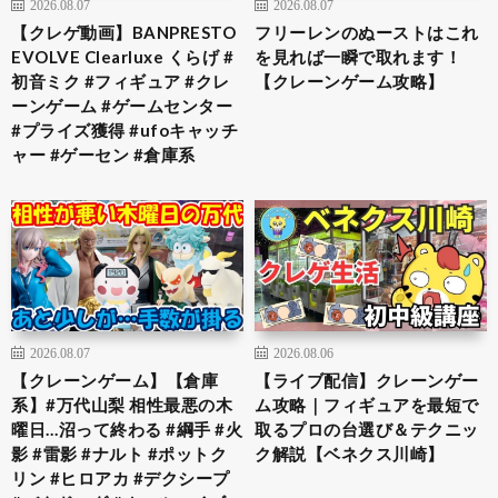
2026.08.07
2026.08.07
【クレゲ動画】BANPRESTO
フリーレンのぬーストはこれ
EVOLVE Clearluxe くらげ #
を見れば一瞬で取れます！
初音ミク #フィギュア #クレ
【クレーンゲーム攻略】
ーンゲーム #ゲームセンター
#プライズ獲得 #ufoキャッチ
ャー #ゲーセン #倉庫系
2026.08.07
2026.08.06
【クレーンゲーム】【倉庫
【ライブ配信】クレーンゲー
系】#万代山梨 相性最悪の木
ム攻略｜フィギュアを最短で
曜日…沼って終わる #綱手 #火
取るプロの台選び＆テクニッ
影 #雷影 #ナルト #ポットク
ク解説【ベネクス川崎】
リン #ヒロアカ #デクシープ