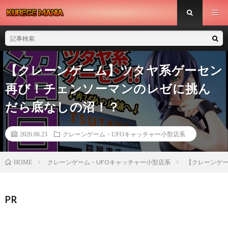
【クレーンゲーム】ツタヤ系ゲーセン
再び！チェンソーマンのレゼに挑ん
だら底なしの沼！？
2026.06.23
クレーンゲーム・UFOキャッチャー小型店系
クレーンゲーム・UFOキャッチャー小型店系
【クレーンゲ
HOME
PR