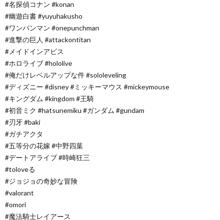
#名探偵コナン #konan
#幽遊白書 #yuyuhakusho
#ワンパンマン #onepunchman
#進撃の巨人 #attackontitan
#メイドインアビス
#ホロライブ #hololive
#俺だけレベルアップな件 #sololeveling
#ディズニー #disney #ミッキーマウス #mickeymouse
#キングダム #kingdom #王騎
#初音ミク #hatsunemiku #ガンダム #gundam
#刃牙 #baki
#ガチアクタ
#五等分の花嫁 #中野四葉
#デートアライブ #時崎狂三
#toloveる
#ジョジョの奇妙な冒険
#valorant
#omori
#魔法騎士レイアース