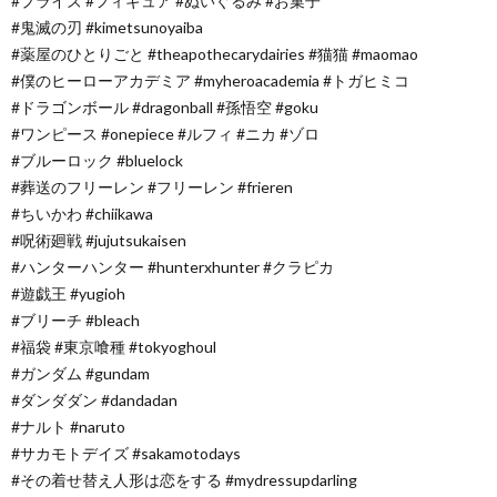
#プライズ #フィギュア #ぬいぐるみ #お菓子
#鬼滅の刃 #kimetsunoyaiba
#薬屋のひとりごと #theapothecarydairies #猫猫 #maomao
#僕のヒーローアカデミア #myheroacademia #トガヒミコ
#ドラゴンボール #dragonball #孫悟空 #goku
#ワンピース #onepiece #ルフィ #ニカ #ゾロ
#ブルーロック #bluelock
#葬送のフリーレン #フリーレン #frieren
#ちいかわ #chiikawa
#呪術廻戦 #jujutsukaisen
#ハンターハンター #hunterxhunter #クラピカ
#遊戯王 #yugioh
#ブリーチ #bleach
#福袋 #東京喰種 #tokyoghoul
#ガンダム #gundam
#ダンダダン #dandadan
#ナルト #naruto
#サカモトデイズ #sakamotodays
#その着せ替え人形は恋をする #mydressupdarling