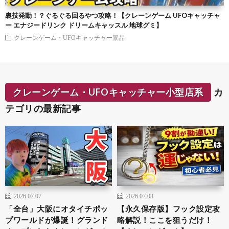
裏技発動！？ぐるぐる回るやつ攻略！【クレーンゲーム UFOキャッチャ
ー エナジードリンク ドリームキャッスル 地球グミ】
クレーンゲーム・UFOキャッチャー景品
クレーンゲーム・UFOキャッチャー小型店系
カ
テゴリの最新記事
2026.07.07
2026.07.03
「全台」大阪にオタイチポッ
【永久保存版】フック設定攻
プワールドが爆誕！グランド
略解説！ここを狙うだけ！