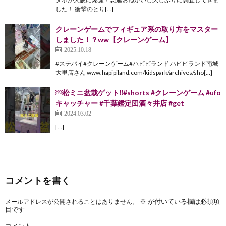
した！ 衝撃のとり[…]
クレーンゲームでフィギュア系の取り方をマスター
しました！？ww【クレーンゲーム】
2025.10.18
#ステバイ#クレーンゲーム#ハピピランド ハピピランド南城
大里店さん www.hapipiland.com/kidspark/archives/sho[…]
￼松ミニ盆栽ゲット‼️#shorts #クレーンゲーム #ufo
キャッチャー #千葉鑑定団酒々井店 #get
2024.03.02
[…]
コメントを書く
※
が付いている欄は必須項
メールアドレスが公開されることはありません。
目です
コメント