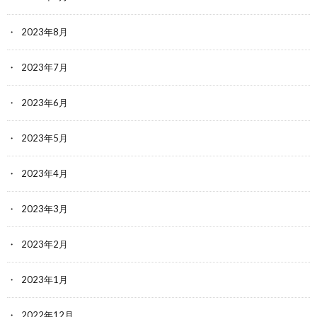
2023年8月
2023年7月
2023年6月
2023年5月
2023年4月
2023年3月
2023年2月
2023年1月
2022年12月