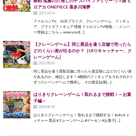
廻戦 鬼滅の刃 推しの子 スパイファミリー ウマ娘 ヒ
ロアカ ONEPIECE 喜多川海夢
2023.10.24
ファルコンTV、10月プライズ、クレーンゲーム、フィギュ
ア、プライズフィギュア 情報 ファルコンTV情報… ・メンバ
ー登録はこちら→ www.yout[…]
【クレーンゲーム】同じ景品を違う店舗で売ったら
どのくらい差が出るのか？［UFOキャッチャー、ク
レーンゲーム］
2022.09.01
同じ景品を違う買取店舗に売ったら査定額にはどのくらい差
があるのか、検証します！4種類のフィギュアをそれぞれ3つ
ずつクレーンゲームで獲得し、その査定結果[…]
はりきりクレーンゲーム！取れるまで挑戦！～お菓
子編～
2024.09.26
はりきりクレーンゲーム！ 取れるまで挑戦する！ #ufoキャ
ッチャー 景品 #クレーンゲーム #ゲーセン #お菓子[…]