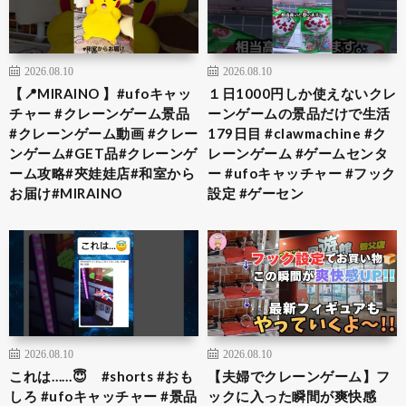
2026.08.10
2026.08.10
【📍MIRAINO 】#ufoキャッ
１日1000円しか使えないクレ
チャー #クレーンゲーム景品
ーンゲームの景品だけで生活
#クレーンゲーム動画 #クレー
179日目 #clawmachine #ク
ンゲーム#GET品#クレーンゲ
レーンゲーム #ゲームセンタ
ーム攻略#夾娃娃店#和室から
ー #ufoキャッチャー #フック
お届け#MIRAINO
設定 #ゲーセン
2026.08.10
2026.08.10
これは……😇 #shorts #おも
【夫婦でクレーンゲーム】フ
しろ #ufoキャッチャー #景品
ックに入った瞬間が爽快感