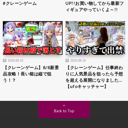
#クレーンゲーム
UP!!お買い物してから最新フ
ィギュアやっていくよ～!!
2026.08.10
2026.08.10
【クレーンゲーム】8/8新景
【クレーンゲーム】仕事終わ
品攻略！長い箱は縦で狙
りに人気景品を狙ったら予想
う！？
を超える展開になりました…
【ufoキャッチャー】
Back to Top