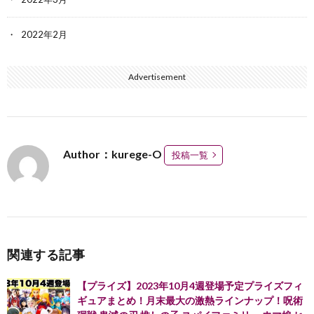
2022年2月
Advertisement
Author：kurege-O
投稿一覧
関連する記事
【プライズ】2023年10月4週登場予定プライズフィ
ギュアまとめ！月末最大の激熱ラインナップ！呪術