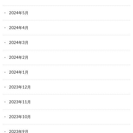
2024年5月
2024年4月
2024年3月
2024年2月
2024年1月
2023年12月
2023年11月
2023年10月
2023年9月