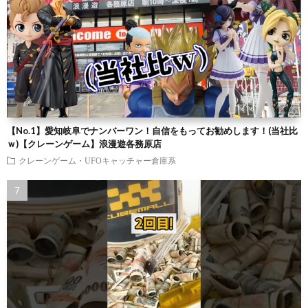
【No.1】愛知岐阜でナンバーワン！自信をもってお勧めします！(当社比
ｗ)【クレーンゲーム】浪漫遊各務原店
クレーンゲーム・UFOキャッチャー倉庫系