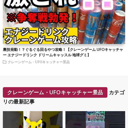
裏技発動！？ぐるぐる回るやつ攻略！【クレーンゲーム UFOキャッチャ
ー エナジードリンク ドリームキャッスル 地球グミ】
クレーンゲーム・UFOキャッチャー景品
クレーンゲーム・UFOキャッチャー景品
カテゴ
リの最新記事