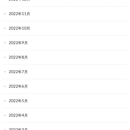
2022年11月
2022年10月
2022年9月
2022年8月
2022年7月
2022年6月
2022年5月
2022年4月
2022年3月